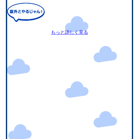
もっと詳しく見る