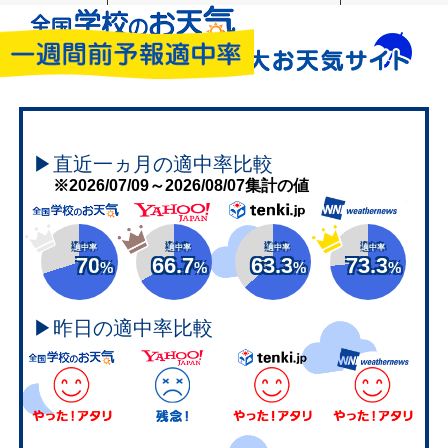
▶直近一ヵ月の適中率比較
※2026/07/09～2026/08/07集計の値
適中率
適中率
適中率
適中率
70
66.7
63.3
73.3
%
%
%
%
▶昨日の適中率比較