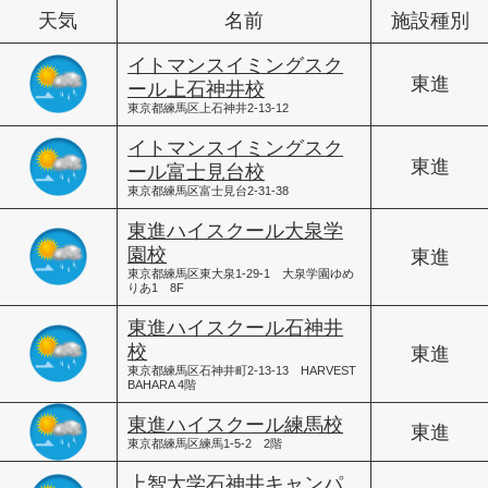
天気
名前
施設種別
イトマンスイミングスク
東進
ール上石神井校
東京都練馬区上石神井2-13-12
イトマンスイミングスク
東進
ール富士見台校
東京都練馬区富士見台2-31-38
東進ハイスクール大泉学
園校
東進
東京都練馬区東大泉1-29-1 大泉学園ゆめ
りあ1 8F
東進ハイスクール石神井
校
東進
東京都練馬区石神井町2-13-13 HARVEST
BAHARA 4階
東進ハイスクール練馬校
東進
東京都練馬区練馬1-5-2 2階
上智大学石神井キャンパ