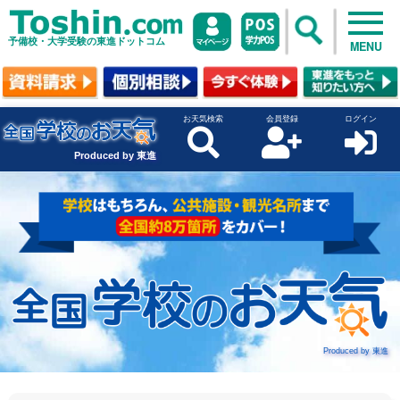
予備校・大学受験の東進ドットコム
MENU
お天気検索
会員登録
ログイン
Produced by 東進
Produced by 東進