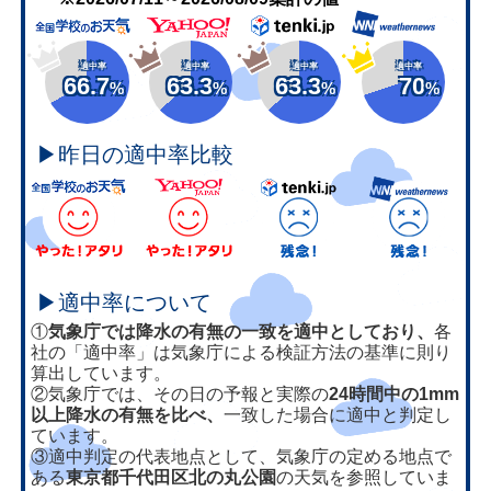
適中率
適中率
適中率
適中率
66.7
63.3
63.3
70
%
%
%
%
▶昨日の適中率比較
▶適中率について
①
気象庁では降水の有無の一致を適中としており、
各
社の「適中率」は気象庁による検証方法の基準に則り
算出しています。
②気象庁では、その日の予報と実際の
24時間中の1mm
以上降水の有無を比べ、
一致した場合に適中と判定し
ています。
③適中判定の代表地点として、気象庁の定める地点で
ある
東京都千代田区北の丸公園
の天気を参照していま