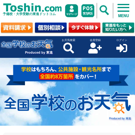
予備校・大学受験の東進ドットコム
MENU
お天気検索
会員登録
ログイン
Produced by 東進
Produced by 東進