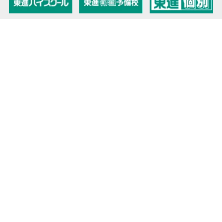
教育力こそが、国力だと思う。
キミの高校に対応！東進の個別指導コース
90日先まで大胆予報！ 全国学校のお天気
高校無償化丸わかり！高校授業料無償化 情報サイト
受験生必見！ 大学情報・入試情報
きっと元気になる Proverb格言
将来の夢や進路を見つけよう 未来発見サイト