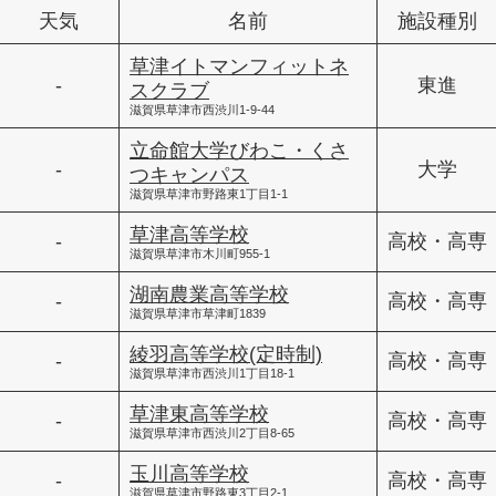
天気
名前
施設種別
草津イトマンフィットネ
-
東進
スクラブ
滋賀県草津市西渋川1-9-44
立命館大学びわこ・くさ
-
大学
つキャンパス
滋賀県草津市野路東1丁目1-1
草津高等学校
-
高校・高専
滋賀県草津市木川町955-1
湖南農業高等学校
-
高校・高専
滋賀県草津市草津町1839
綾羽高等学校(定時制)
-
高校・高専
滋賀県草津市西渋川1丁目18-1
草津東高等学校
-
高校・高専
滋賀県草津市西渋川2丁目8-65
玉川高等学校
-
高校・高専
滋賀県草津市野路東3丁目2-1