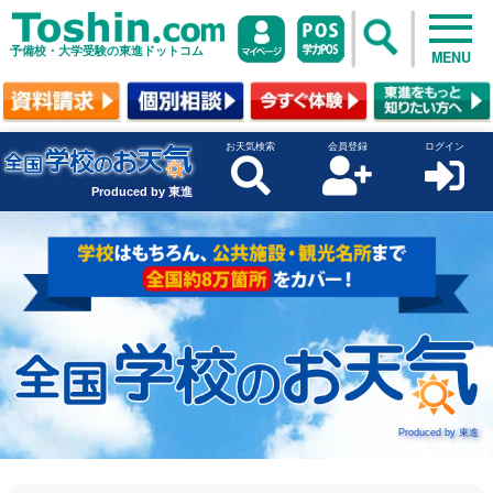
予備校・大学受験の東進ドットコム
MENU
お天気検索
会員登録
ログイン
Produced by 東進
Produced by 東進