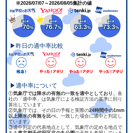
※2026/07/07～2026/08/05集計の値
適中率
適中率
適中率
適中率
70
76.7
63.3
73.3
%
%
%
%
▶昨日の適中率比較
▶適中率について
①
気象庁では降水の有無の一致を適中としており、
各
社の「適中率」は気象庁による検証方法の基準に則り
算出しています。
②気象庁では、その日の予報と実際の
24時間中の1mm
以上降水の有無を比べ、
一致した場合に適中と判定し
ています。
③適中判定の代表地点として、気象庁の定める地点で
ある
東京都千代田区北の丸公園
の天気を参照していま