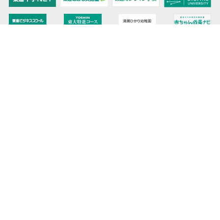
教育力こそが、国力だと思う。
キミの高校に対応！東進の個別指導コース
90日先まで大胆予報！ 全国学校のお天気
高校無償化丸わかり！高校授業料無償化 情報サイト
受験生必見！ 大学情報・入試情報
きっと元気になる Proverb格言
将来の夢や進路を見つけよう 未来発見サイト
大学・学部選びの動画サイト 東進TV
時刻も天気もイベントも掲載! ナガセ世界時計
このサイトについて
リンクについて
お問い合わせ
プライバシーポリシー
データ利用
サイトマップ
ニュースリリース