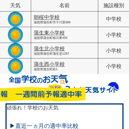
天気
名前
施設種別
朝桜中学校
中学校
滋賀県蒲生町市子川原686
蒲生東小学校
小学校
滋賀県蒲生町桜川東455
蒲生北小学校
小学校
滋賀県蒲生町蒲生堂1287
蒲生西小学校
小学校
滋賀県蒲生町鈴1
頑張れ！学校のお天気
▶直近一ヵ月の適中率比較