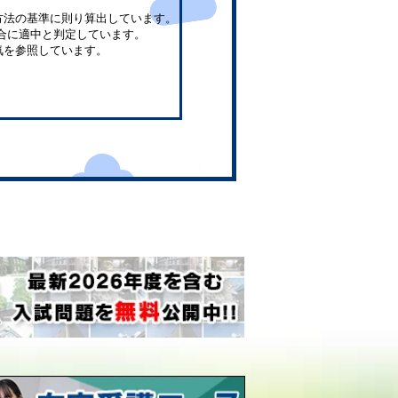
方法の基準に則り算出しています。
合に適中と判定しています。
気を参照しています。
。