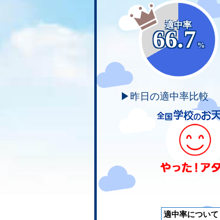
適中率
66.7
%
▶昨日の適中率比較
適中率について