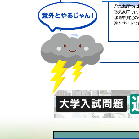
①
気象庁では
②気象庁では
③適中判定の
④本サイトで