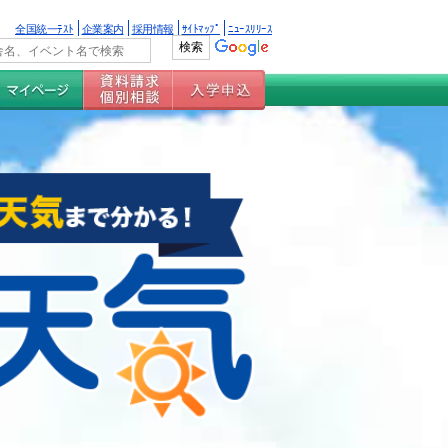
全国統一ﾃｽﾄ
企業案内
採用情報
ｻｲﾄﾏｯﾌﾟ
ﾆｭｰｽﾘﾘｰｽ