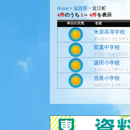
Home
>
滋賀県
>
近江町
4件
のうち
1
～
4件
を表示
本日の天気
名前
米原高等学校
まいばらこうとうがっ
双葉中学校
そうようちゅうがっこ
坂田小学校
さかたしょうがっこう
息長小学校
おきながしょうがっこ