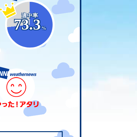
適中率
73.3
%