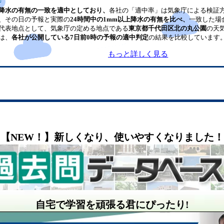
降水の有無の一致を適中としており、
各社の「適中率」は気象庁による検証
、その日の予報と実際の
24時間中の1mm以上降水の有無を比べ、
一致した場
代表地点として、気象庁の定める地点である
東京都千代田区北の丸公園
の天
は、
各社が公開している7日前0時の予報の適中判定
の結果を比較しています
もっと詳しく見る
【NEW！】新しくなり、使いやすくなりました！
自宅で学習を頑張る君にぴったり!