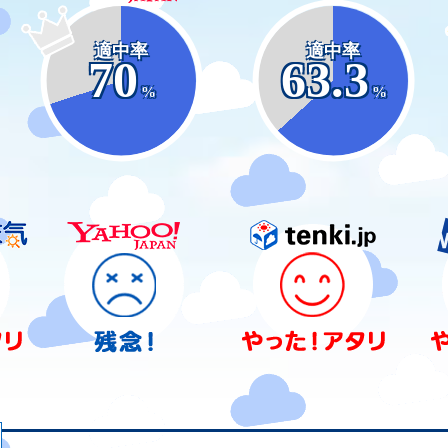
適中率
適中率
70
63.3
%
%