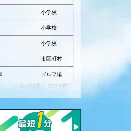
小学校
小学校
小学校
市区町村
0
ゴルフ場
<<前の20件 ｜ 次の20件>>