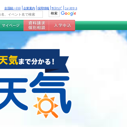
全国統一ﾃｽﾄ
企業案内
採用情報
ｻｲﾄﾏｯﾌﾟ
ﾆｭｰｽﾘﾘｰｽ