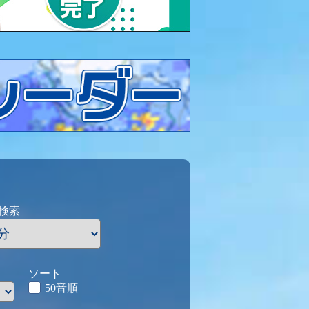
検索
ソート
50音順