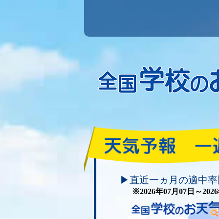
頑張れ！学校のお天気
▶直近一ヵ月の適中率
※2026年07月07日～20