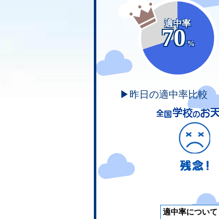
適中率
70
%
▶昨日の適中率比較
適中率について