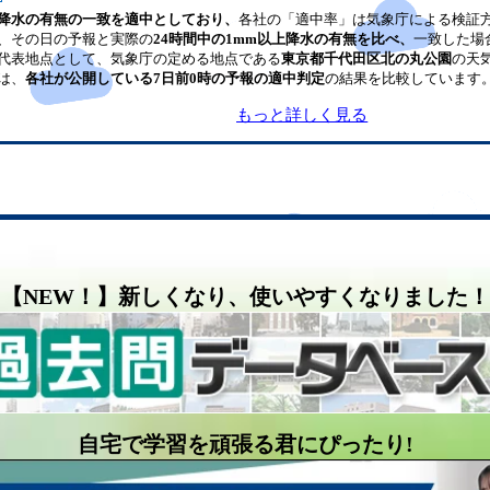
降水の有無の一致を適中としており、
各社の「適中率」は気象庁による検証
、その日の予報と実際の
24時間中の1mm以上降水の有無を比べ、
一致した場
代表地点として、気象庁の定める地点である
東京都千代田区北の丸公園
の天
は、
各社が公開している7日前0時の予報の適中判定
の結果を比較しています
もっと詳しく見る
【NEW！】新しくなり、使いやすくなりました！
自宅で学習を頑張る君にぴったり!