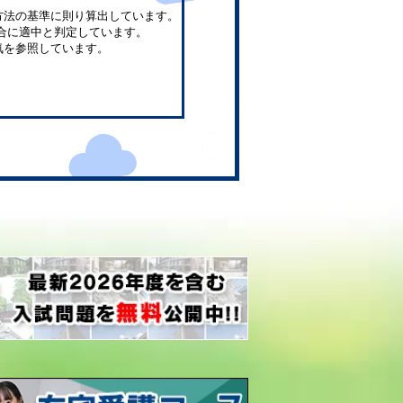
方法の基準に則り算出しています。
合に適中と判定しています。
気を参照しています。
。