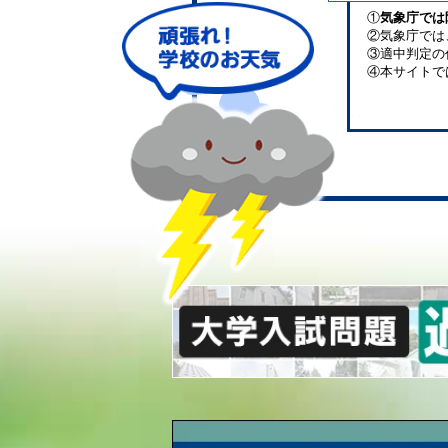
①
気象庁では
②気象庁では
③適中判定の
④本サイトで