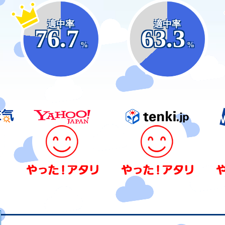
適中率
適中率
76.7
63.3
%
%