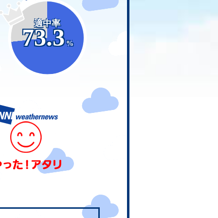
適中率
73.3
%