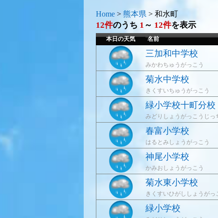
Home
>
熊本県
>
和水町
12件
のうち
1
～
12件
を表示
本日の天気
名前
三加和中学校
みかわちゅうがっこう
菊水中学校
きくすいちゅうがっこう
緑小学校十町分校
みどりしょうがっこうじっ
春富小学校
はるとみしょうがっこう
神尾小学校
かみおしょうがっこう
菊水東小学校
きくすいひがししょうがっ
緑小学校