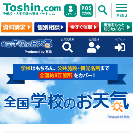
予備校・大学受験の東進ドットコム
MENU
お天気検索
会員登録
ログイン
Produced by 東進
Produced by 東進