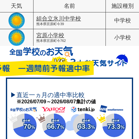
天気
名前
施設種別
組合立氷川中学校
中学校
熊本県宮原町今39
宮原小学校
小学校
熊本県宮原町今762
▶直近一ヵ月の適中率比較
※2026/07/09～2026/08/07集計の値
適中率
適中率
適中率
適中率
70
66.7
63.3
73.3
%
%
%
%