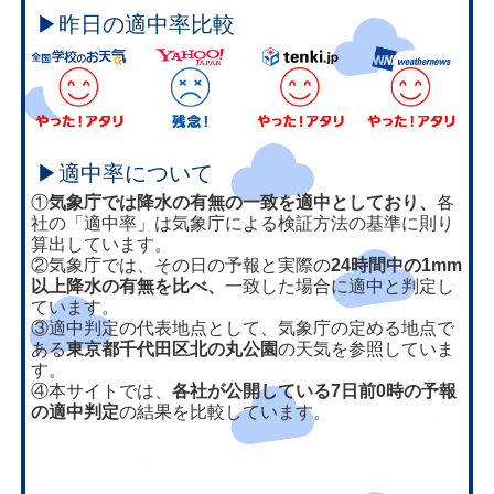
▶昨日の適中率比較
▶適中率について
①
気象庁では降水の有無の一致を適中としており、
各
社の「適中率」は気象庁による検証方法の基準に則り
算出しています。
②気象庁では、その日の予報と実際の
24時間中の1mm
以上降水の有無を比べ、
一致した場合に適中と判定し
ています。
③適中判定の代表地点として、気象庁の定める地点で
ある
東京都千代田区北の丸公園
の天気を参照していま
す。
④本サイトでは、
各社が公開している7日前0時の予報
の適中判定
の結果を比較しています。