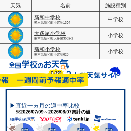
天気
名前
施設種別
新和中学校
中学校
熊本県新和町小宮地1304
大多尾小学校
小学校
熊本県新和町大多尾3502-2
新和小学校
小学校
熊本県新和町小宮地620
▶直近一ヵ月の適中率比較
※2026/07/09～2026/08/07集計の値
適中率
適中率
適中率
適中率