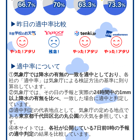
66.7
70
63.3
73.3
%
%
%
%
▶昨日の適中率比較
▶適中率について
①
気象庁では降水の有無の一致を適中としており、
各
社の「適中率」は気象庁による検証方法の基準に則り
算出しています。
②気象庁では、その日の予報と実際の
24時間中の1mm
以上降水の有無を比べ、
一致した場合に適中と判定し
ています。
③適中判定の代表地点として、気象庁の定める地点で
ある
東京都千代田区北の丸公園
の天気を参照していま
す。
④本サイトでは、
各社が公開している7日前0時の予報
の適中判定
の結果を比較しています。