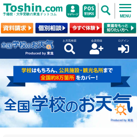
予備校・大学受験の東進ドットコム
MENU
お天気検索
会員登録
ログイン
Produced by 東進
Produced by 東進