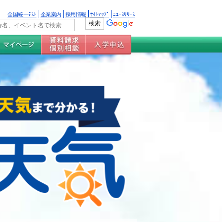
全国統一ﾃｽﾄ
企業案内
採用情報
ｻｲﾄﾏｯﾌﾟ
ﾆｭｰｽﾘﾘｰｽ