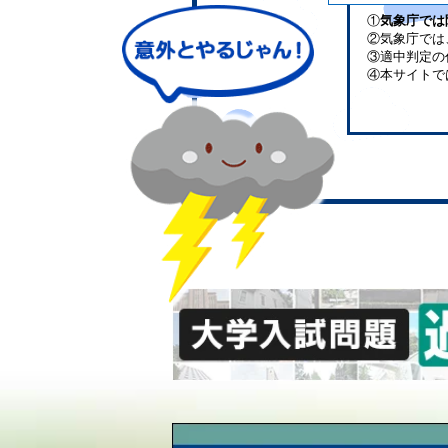
①
気象庁では
②気象庁では
③適中判定の
④本サイトで