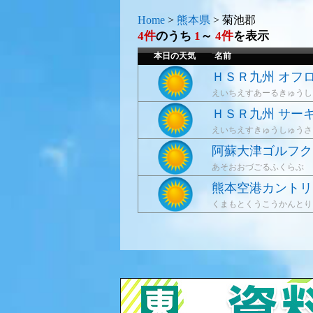
Home
>
熊本県
>
菊池郡
4件
のうち
1
～
4件
を表示
本日の天気
名前
ＨＳＲ九州 オフ
えいちえすあーるきゅうし
ＨＳＲ九州 サー
えいちえすきゅうしゅうさ
阿蘇大津ゴルフク
あそおおづごるふくらぶ
熊本空港カントリ
くまもとくうこうかんとり