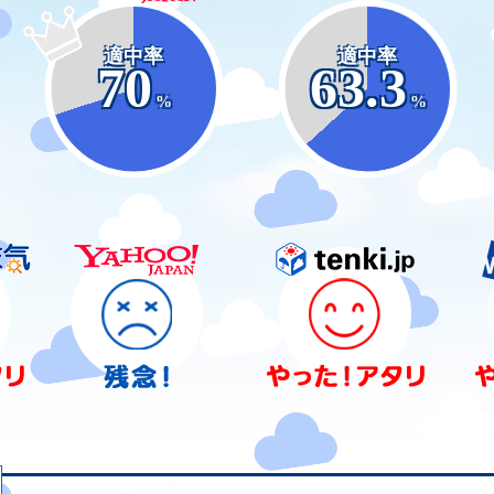
適中率
適中率
70
63.3
%
%