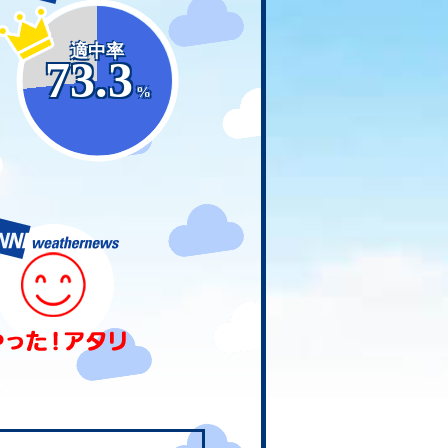
適中率
73.3
%