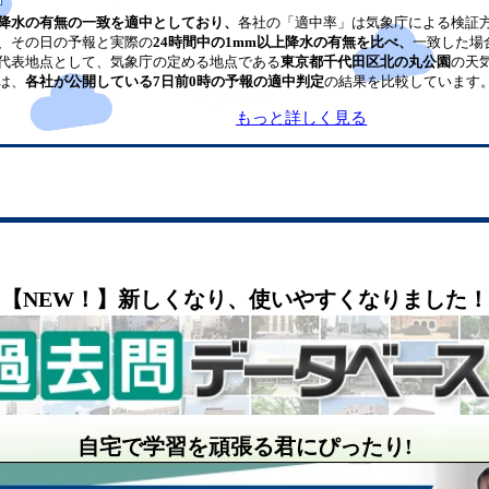
降水の有無の一致を適中としており、
各社の「適中率」は気象庁による検証
、その日の予報と実際の
24時間中の1mm以上降水の有無を比べ、
一致した場
代表地点として、気象庁の定める地点である
東京都千代田区北の丸公園
の天
は、
各社が公開している7日前0時の予報の適中判定
の結果を比較しています
もっと詳しく見る
【NEW！】新しくなり、使いやすくなりました！
自宅で学習を頑張る君にぴったり!