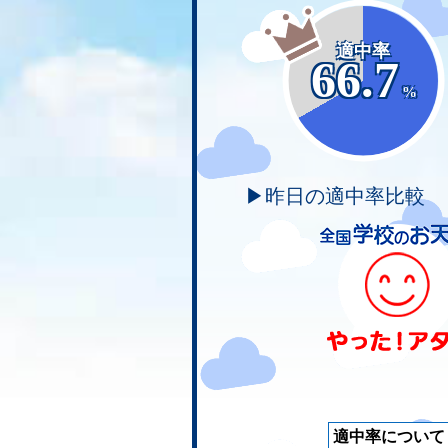
適中率
66.7
%
▶昨日の適中率比較
適中率について