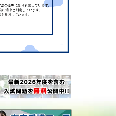
方法の基準に則り算出しています。
合に適中と判定しています。
気を参照しています。
。