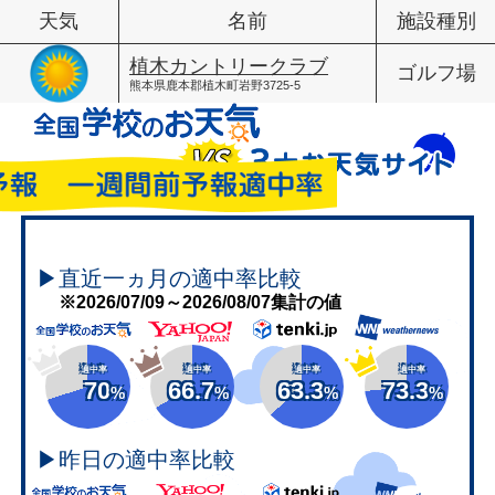
天気
名前
施設種別
植木カントリークラブ
ゴルフ場
熊本県鹿本郡植木町岩野3725-5
▶直近一ヵ月の適中率比較
※2026/07/09～2026/08/07集計の値
適中率
適中率
適中率
適中率
70
66.7
63.3
73.3
%
%
%
%
▶昨日の適中率比較