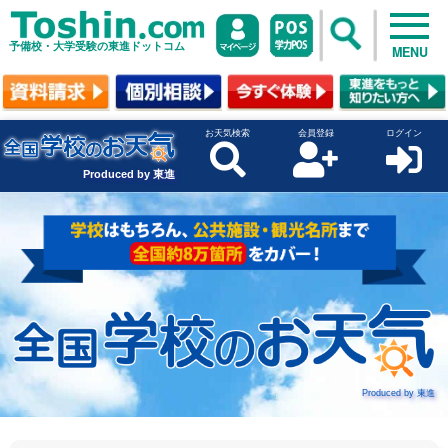
予備校・大学受験の東進ドットコム
MENU
お天気検索
会員登録
ログイン
Produced by 東進
Produced by 東進