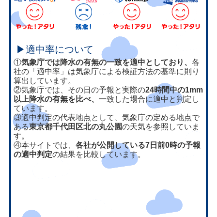
▶適中率について
①
気象庁では降水の有無の一致を適中としており、
各
社の「適中率」は気象庁による検証方法の基準に則り
算出しています。
②気象庁では、その日の予報と実際の
24時間中の1mm
以上降水の有無を比べ、
一致した場合に適中と判定し
ています。
③適中判定の代表地点として、気象庁の定める地点で
ある
東京都千代田区北の丸公園
の天気を参照していま
す。
④本サイトでは、
各社が公開している7日前0時の予報
の適中判定
の結果を比較しています。