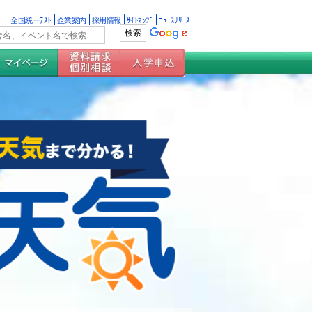
全国統一ﾃｽﾄ
企業案内
採用情報
ｻｲﾄﾏｯﾌﾟ
ﾆｭｰｽﾘﾘｰｽ