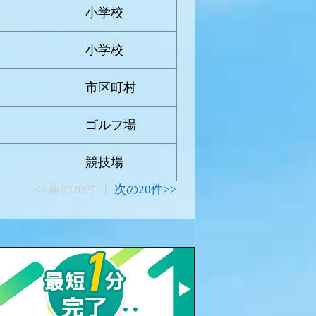
小学校
小学校
市区町村
ゴルフ場
競技場
<<前の20件 ｜
次の20件>>