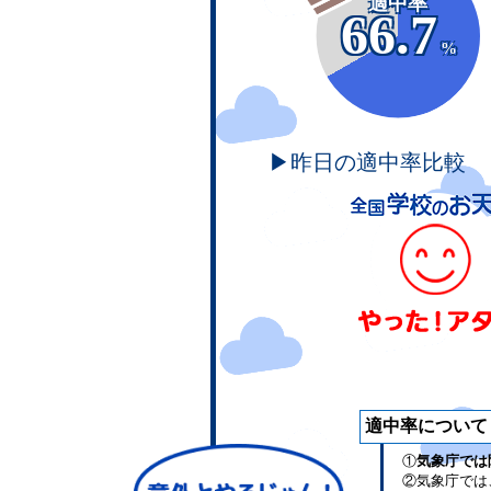
適中率
66.7
%
▶昨日の適中率比較
適中率について
①
気象庁では
②気象庁では