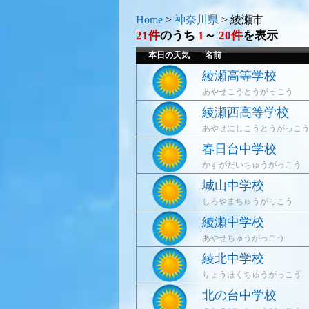
Home
>
神奈川県
>
綾瀬市
21件
のうち
1
～
20件
を表示
本日の天気
名前
綾瀬高等学校
あやせこうとうがっこう
綾瀬西高等学校
あやせにしこうとうがっこ
春日台中学校
かすがだいちゅうがっこう
城山中学校
しろやまちゅうがっこう
綾瀬中学校
あやせちゅうがっこう
綾北中学校
りょうほくちゅうがっこう
北の台中学校