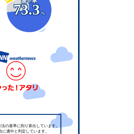
適中率
73.3
%
方法の基準に則り算出しています。
合に適中と判定しています。