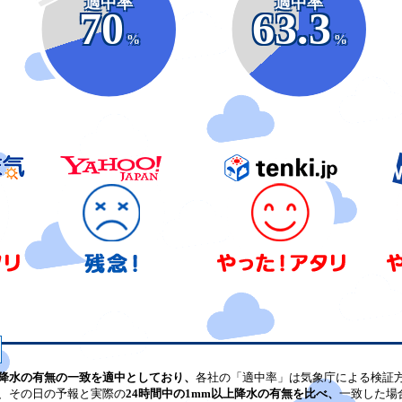
適中率
適中率
70
63.3
%
%
降水の有無の一致を適中としており、
各社の「適中率」は気象庁による検証
、その日の予報と実際の
24時間中の1mm以上降水の有無を比べ、
一致した場