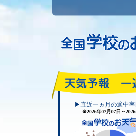
頑張れ！学校のお天気
▶直近一ヵ月の適中率
※2026年07月07日～20