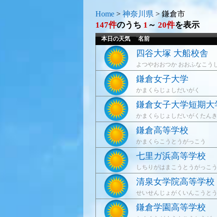
Home
>
神奈川県
>
鎌倉市
147件
のうち
1
～
20件
を表示
本日の天気
名前
四谷大塚 大船校舎
よつやおおつか おおふなこう
鎌倉女子大学
かまくらじょしだいがく
鎌倉女子大学短期大
かまくらじょしだいがくたん
鎌倉高等学校
かまくらこうとうがっこう
七里ガ浜高等学校
しちりがはまこうとうがっこ
清泉女学院高等学校
せいせんじょがくいんこうと
鎌倉学園高等学校