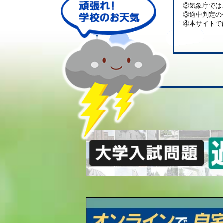
②気象庁では
③適中判定の
④本サイトで