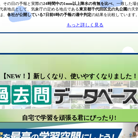
、その日の予報と実際の
24時間中の1mm以上降水の有無を比べ、
一致した場
代表地点として、気象庁の定める地点である
東京都千代田区北の丸公園
の天
は、
各社が公開している7日前0時の予報の適中判定
の結果を比較しています
もっと詳しく見る
【NEW！】新しくなり、使いやすくなりました！
自宅で学習を頑張る君にぴったり!