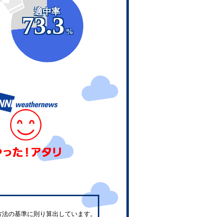
適中率
73.3
%
方法の基準に則り算出しています。