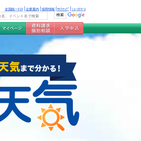
全国統一ﾃｽﾄ
企業案内
採用情報
ｻｲﾄﾏｯﾌﾟ
ﾆｭｰｽﾘﾘｰｽ