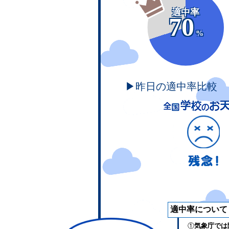
適中率
70
%
▶昨日の適中率比較
適中率について
①
気象庁では