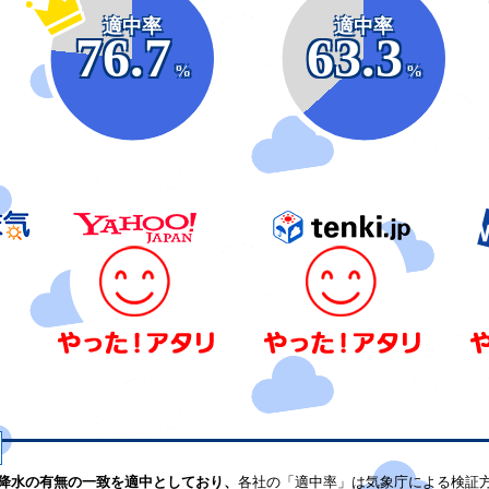
適中率
適中率
76.7
63.3
%
%
降水の有無の一致を適中としており、
各社の「適中率」は気象庁による検証