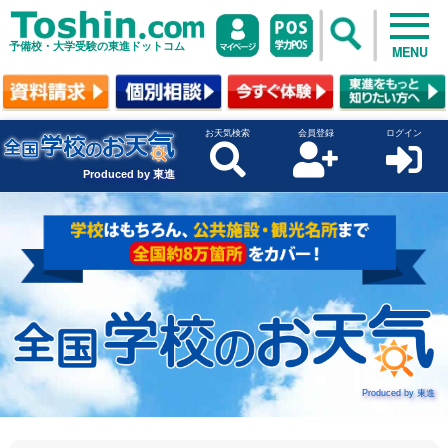
予備校・大学受験の東進ドットコム
MENU
お天気検索
会員登録
ログイン
Produced by 東進
Produced by 東進