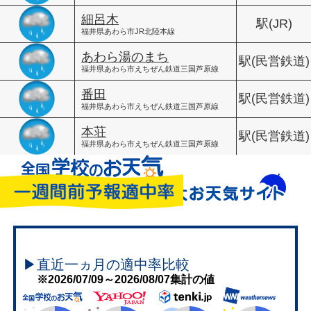
細呂木
駅(JR)
福井県あわら市JR北陸本線
あわら湯のまち
駅(民営鉄道)
福井県あわら市えちぜん鉄道三国芦原線
番田
駅(民営鉄道)
福井県あわら市えちぜん鉄道三国芦原線
本荘
駅(民営鉄道)
福井県あわら市えちぜん鉄道三国芦原線
▶直近一ヵ月の適中率比較
※2026/07/09～2026/08/07集計の値