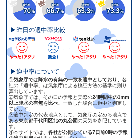
適中率
適中率
適中率
適中率
70
66.7
63.3
73.3
%
%
%
%
▶昨日の適中率比較
▶適中率について
①
気象庁では降水の有無の一致を適中としており、
各
社の「適中率」は気象庁による検証方法の基準に則り
算出しています。
②気象庁では、その日の予報と実際の
24時間中の1mm
以上降水の有無を比べ、
一致した場合に適中と判定し
ています。
③適中判定の代表地点として、気象庁の定める地点で
ある
東京都千代田区北の丸公園
の天気を参照していま
す。
④本サイトでは、
各社が公開している7日前0時の予報