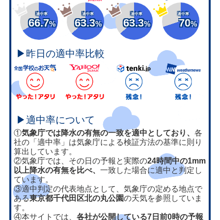
適中率
適中率
適中率
適中率
66.7
63.3
63.3
70
%
%
%
%
▶昨日の適中率比較
▶適中率について
①
気象庁では降水の有無の一致を適中としており、
各
社の「適中率」は気象庁による検証方法の基準に則り
算出しています。
②気象庁では、その日の予報と実際の
24時間中の1mm
以上降水の有無を比べ、
一致した場合に適中と判定し
ています。
③適中判定の代表地点として、気象庁の定める地点で
ある
東京都千代田区北の丸公園
の天気を参照していま
す。
④本サイトでは、
各社が公開している7日前0時の予報