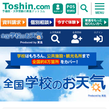
予備校・大学受験の東進ドットコム
MENU
お天気検索
会員登録
ログイン
Produced by 東進
Produced by 東進