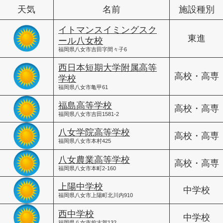
天気
名前
施設種別
イトマンスイミングスク
東進
ール八女校
福岡県八女市吉田字間々子6
西日本短期大学附属高等
高校・高専
学校
福岡県八女市亀甲61
福島高等学校
高校・高専
福岡県八女市吉田1581-2
八女学院高等学校
高校・高専
福岡県八女市本村425
八女農業高等学校
高校・高専
福岡県八女市本町2-160
上陽中学校
中学校
福岡県八女市上陽町北川内910
西中学校
中学校
福岡県八女市前古賀132