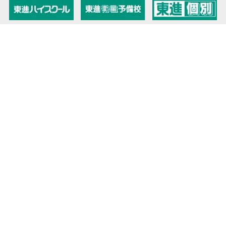
教育力こそが、国力だと思う。
キミの高校に対応！東進の個別指導コース
90日先まで大胆予報！ 全国学校のお天気
高校無償化丸わかり！高校授業料無償化 情報サイト
受験生必見！ 大学情報・入試情報
きっと元気になる Proverb格言
将来の夢や進路を見つけよう 未来発見サイト