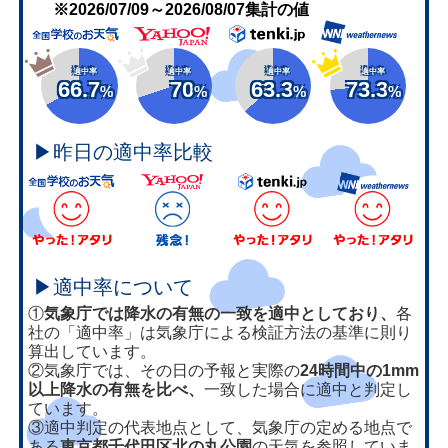
※2026/07/09～2026/08/07集計の値
適中率
適中率
適中率
適中率
66.7
70
63.3
73.3
%
%
%
%
▶昨日の適中率比較
▶適中率について
①
気象庁では降水の有無の一致を適中としており、
各
社の「適中率」は気象庁による検証方法の基準に則り
算出しています。
②気象庁では、その日の予報と実際の
24時間中の1mm
以上降水の有無を比べ、
一致した場合に適中と判定し
ています。
③適中判定の代表地点として、気象庁の定める地点で
ある
東京都千代田区北の丸公園
の天気を参照していま