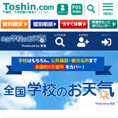
予備校・大学受験の東進ドットコム
MENU
お天気検索
会員登録
ログイン
Produced by 東進
Produced by 東進