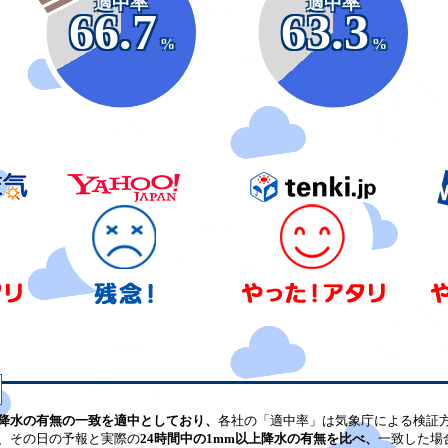
適中率
適中率
66.7
63.3
%
%
降水の有無の一致を適中としており、
各社の「適中率」は気象庁による検証
、その日の予報と実際の
24時間中の1mm以上降水の有無を比べ、
一致した場