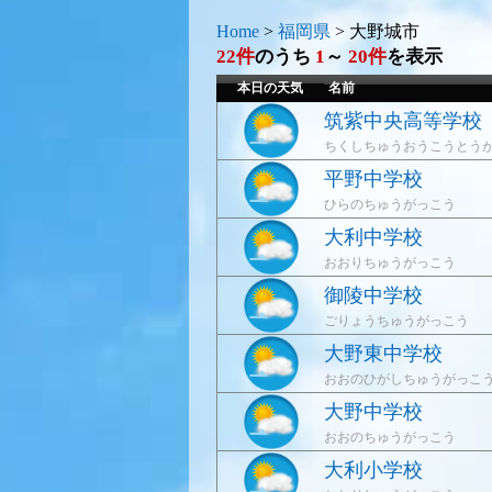
Home
>
福岡県
>
大野城市
22件
のうち
1
～
20件
を表示
本日の天気
名前
筑紫中央高等学校
ちくしちゅうおうこうとう
平野中学校
ひらのちゅうがっこう
大利中学校
おおりちゅうがっこう
御陵中学校
ごりょうちゅうがっこう
大野東中学校
おおのひがしちゅうがっこ
大野中学校
おおのちゅうがっこう
大利小学校