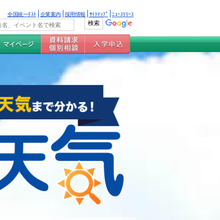
全国統一ﾃｽﾄ
企業案内
採用情報
ｻｲﾄﾏｯﾌﾟ
ﾆｭｰｽﾘﾘｰｽ