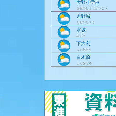
大野小学校
おおのしょうがっこう
大野城
おおのじょう
水城
みずき
下大利
しもおおり
白木原
しらきばる