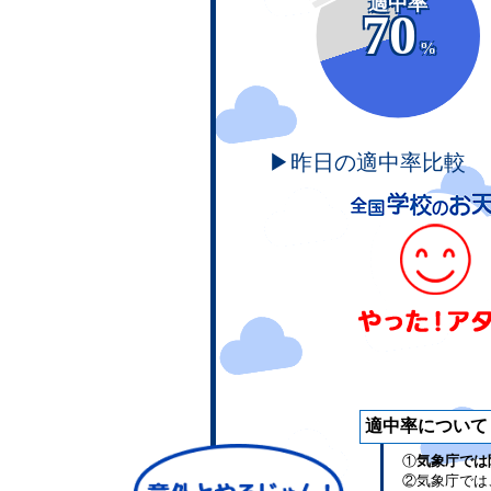
適中率
70
%
▶昨日の適中率比較
適中率について
①
気象庁では
②気象庁では