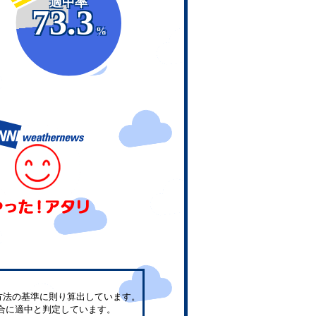
適中率
73.3
%
方法の基準に則り算出しています。
合に適中と判定しています。