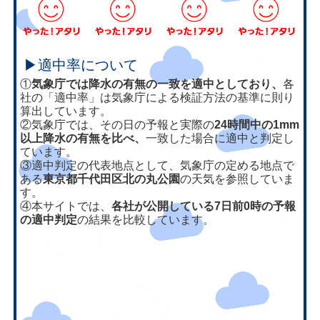
▶適中率について
①
気象庁では降水の有無の一致を適中としており、
各
社の「適中率」は気象庁による検証方法の基準に則り
算出しています。
②気象庁では、その日の予報と実際の
24時間中の1mm
以上降水の有無を比べ、
一致した場合に適中と判定し
ています。
③適中判定の代表地点として、気象庁の定める地点で
ある
東京都千代田区北の丸公園
の天気を参照していま
す。
④本サイトでは、
各社が公開している7日前0時の予報
の適中判定
の結果を比較しています。