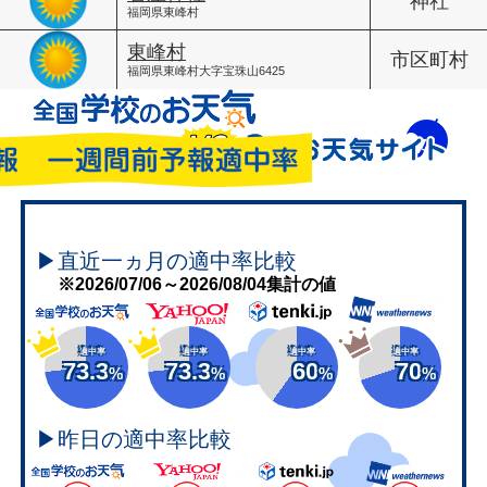
神社
福岡県東峰村
東峰村
市区町村
福岡県東峰村大字宝珠山6425
▶直近一ヵ月の適中率比較
※2026/07/06～2026/08/04集計の値
適中率
適中率
適中率
適中率
73.3
73.3
60
70
%
%
%
%
▶昨日の適中率比較