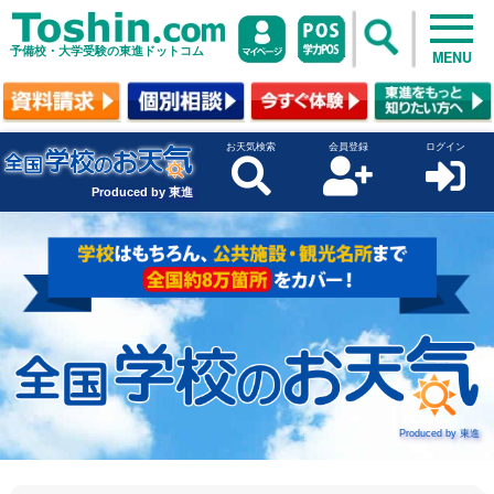
予備校・大学受験の東進ドットコム
MENU
お天気検索
会員登録
ログイン
Produced by 東進
Produced by 東進