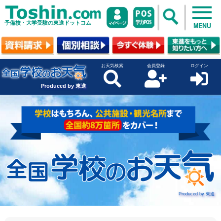
予備校・大学受験の東進ドットコム
MENU
お天気検索
会員登録
ログイン
Produced by 東進
Produced by 東進