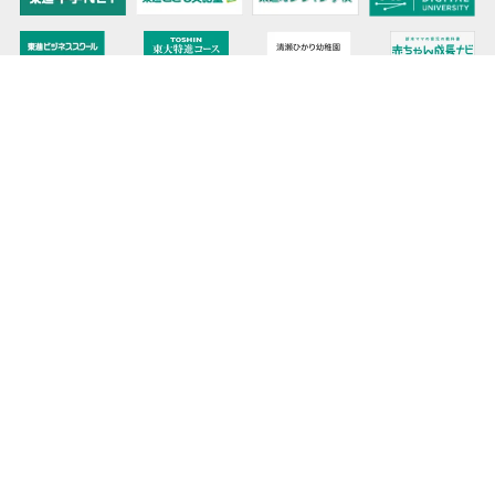
教育力こそが、国力だと思う。
キミの高校に対応！東進の個別指導コース
90日先まで大胆予報！ 全国学校のお天気
高校無償化丸わかり！高校授業料無償化 情報サイト
受験生必見！ 大学情報・入試情報
きっと元気になる Proverb格言
将来の夢や進路を見つけよう 未来発見サイト
大学・学部選びの動画サイト 東進TV
時刻も天気もイベントも掲載! ナガセ世界時計
このサイトについて
リンクについて
お問い合わせ
プライバシーポリシー
データ利用
サイトマップ
ニュースリリース