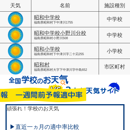
天気
名前
施設種別
昭和中学校
中学校
福島県昭和村下中津川1755
昭和中学校小野川分校
中学校
福島県昭和村小野川508
昭和小学校
小学校
福島県昭和村下中津川字二十苅255
昭和村
市区町村
福島県昭和村大字下中津川字中島652
頑張れ！学校のお天気
▶直近一ヵ月の適中率比較