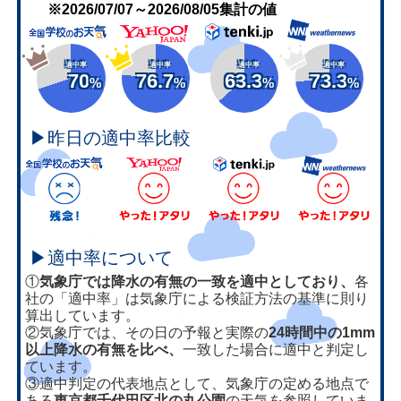
※2026/07/07～2026/08/05集計の値
適中率
適中率
適中率
適中率
70
76.7
63.3
73.3
%
%
%
%
▶昨日の適中率比較
▶適中率について
①
気象庁では降水の有無の一致を適中としており、
各
社の「適中率」は気象庁による検証方法の基準に則り
算出しています。
②気象庁では、その日の予報と実際の
24時間中の1mm
以上降水の有無を比べ、
一致した場合に適中と判定し
ています。
③適中判定の代表地点として、気象庁の定める地点で
ある
東京都千代田区北の丸公園
の天気を参照していま