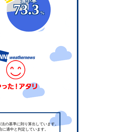
適中率
73.3
%
方法の基準に則り算出しています。
合に適中と判定しています。