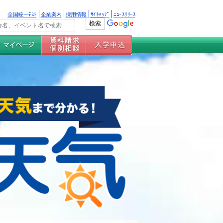
全国統一ﾃｽﾄ
企業案内
採用情報
ｻｲﾄﾏｯﾌﾟ
ﾆｭｰｽﾘﾘｰｽ