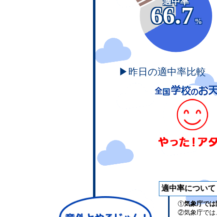
適中率
66.7
%
▶昨日の適中率比較
適中率について
①
気象庁では
②気象庁では