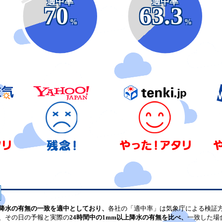
適中率
適中率
70
63.3
%
%
降水の有無の一致を適中としており、
各社の「適中率」は気象庁による検証
、その日の予報と実際の
24時間中の1mm以上降水の有無を比べ、
一致した場