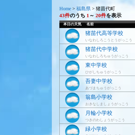
Home
>
福島県
>
猪苗代町
43件
のうち
1
～
20件
を表示
本日の天気
名前
猪苗代高等学校
いなわしろこうとうがっこう
猪苗代中学校
いなわしろちゅうがっこう
東中学校
ひがしちゅうがっこう
吾妻中学校
あづまちゅうがっこう
翁島小学校
おきなしましょうがっこう
月輪小学校
つきのわしょうがっこう
緑小学校