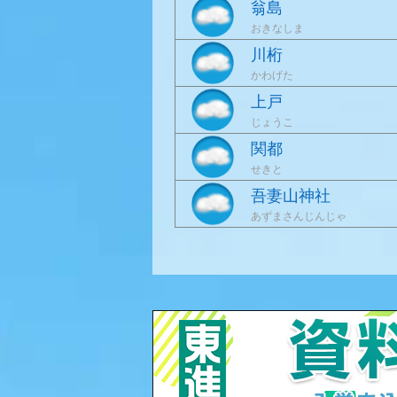
翁島
おきなしま
川桁
かわげた
上戸
じょうこ
関都
せきと
吾妻山神社
あずまさんじんじゃ