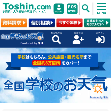
予備校・大学受験の東進ドットコム
MENU
お天気検索
会員登録
ログイン
Produced by 東進
Produced by 東進