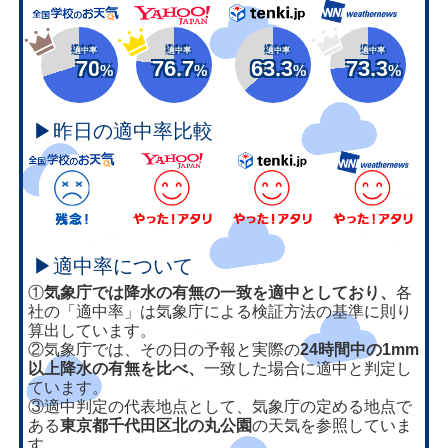
適中率
適中率
適中率
適中率
70
76.7
63.3
73.3
%
%
%
%
▶昨日の適中率比較
▶適中率について
①
気象庁では降水の有無の一致を適中としており、
各
社の「適中率」は気象庁による検証方法の基準に則り
算出しています。
②気象庁では、その日の予報と実際の
24時間中の1mm
以上降水の有無を比べ、
一致した場合に適中と判定し
ています。
③適中判定の代表地点として、気象庁の定める地点で
ある
東京都千代田区北の丸公園
の天気を参照していま
す。