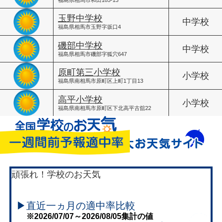
玉野中学校
中学校
福島県相馬市玉野字坂口4
磯部中学校
中学校
福島県相馬市磯部字狐穴647
原町第三小学校
小学校
福島県南相馬市原町区上町1丁目13
高平小学校
小学校
福島県南相馬市原町区下北高平古舘22
頑張れ！学校のお天気
▶直近一ヵ月の適中率比較
※2026/07/07～2026/08/05集計の値