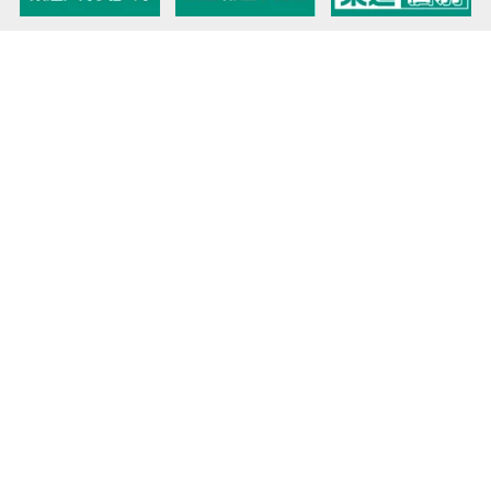
教育力こそが、国力だと思う。
キミの高校に対応！東進の個別指導コース
90日先まで大胆予報！ 全国学校のお天気
高校無償化丸わかり！高校授業料無償化 情報サイト
受験生必見！ 大学情報・入試情報
きっと元気になる Proverb格言
将来の夢や進路を見つけよう 未来発見サイト
大学・学部選びの動画サイト 東進TV