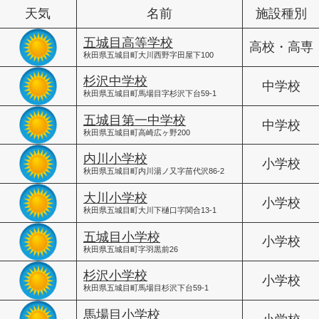
天気
名前
施設種別
五城目高等学校
高校・高専
秋田県五城目町大川西野字田屋下100
杉沢中学校
中学校
秋田県五城目町馬場目字杉沢下台59-1
五城目第一中学校
中学校
秋田県五城目町高崎広ヶ野200
内川小学校
小学校
秋田県五城目町内川湯ノ又字苗代沢86-2
大川小学校
小学校
秋田県五城目町大川下樋口字関合13-1
五城目小学校
小学校
秋田県五城目町字羽黒前26
杉沢小学校
小学校
秋田県五城目町馬場目杉沢下台59-1
馬場目小学校