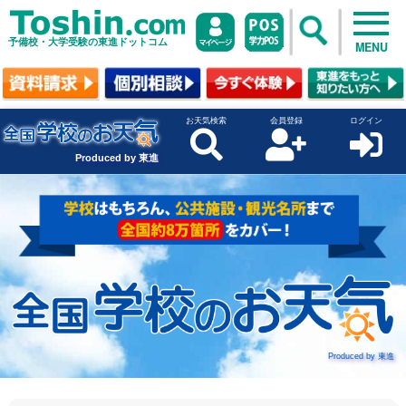
予備校・大学受験の東進ドットコム
MENU
お天気検索
会員登録
ログイン
Produced by 東進
Produced by 東進