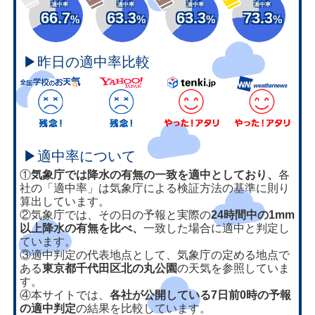
適中率
適中率
適中率
適中率
66.7
63.3
63.3
73.3
%
%
%
%
▶昨日の適中率比較
▶適中率について
①
気象庁では降水の有無の一致を適中としており、
各
社の「適中率」は気象庁による検証方法の基準に則り
算出しています。
②気象庁では、その日の予報と実際の
24時間中の1mm
以上降水の有無を比べ、
一致した場合に適中と判定し
ています。
③適中判定の代表地点として、気象庁の定める地点で
ある
東京都千代田区北の丸公園
の天気を参照していま
す。
④本サイトでは、
各社が公開している7日前0時の予報
の適中判定
の結果を比較しています。