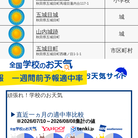
小学校
秋田県五城目町馬場目蓬内台117-1
五城目城
城
秋田県五城目町
山内城跡
城
秋田県五城目町
五城目町
市区町村
秋田県五城目町西磯ノ目1-1-1
頑張れ！学校のお天気
▶直近一ヵ月の適中率比較
※2026/07/10～2026/08/08集計の値