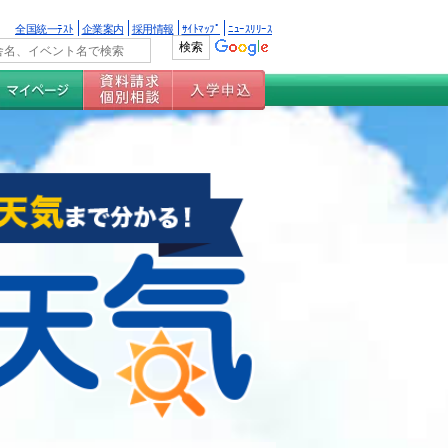
全国統一ﾃｽﾄ
企業案内
採用情報
ｻｲﾄﾏｯﾌﾟ
ﾆｭｰｽﾘﾘｰｽ