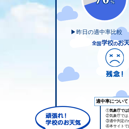
%
▶昨日の適中率比較
適中率について
①
気象庁では
②気象庁では
③適中判定の
④本サイトで