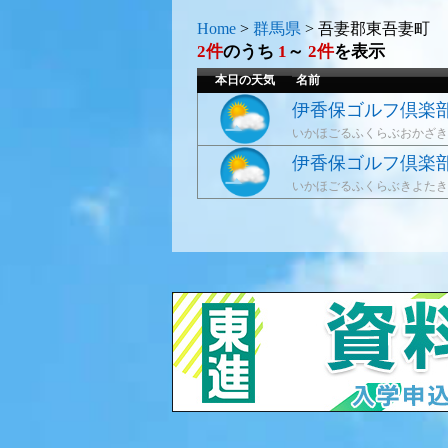
Home
>
群馬県
>
吾妻郡東吾妻町
2件
のうち
1
～
2件
を表示
本日の天気
名前
伊香保ゴルフ倶楽
いかほごるふくらぶおかざき
伊香保ゴルフ倶楽
いかほごるふくらぶきよたき