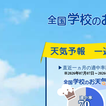
頑張れ！学校のお天気
▶直近一ヵ月の適中率
※2026年07月07日～20
適中率
70