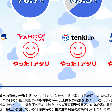
%
%
降水の有無の一致を適中としており、
各社の「適中率」は気象庁による検証
、その日の予報と実際の
24時間中の1mm以上降水の有無を比べ、
一致した場
代表地点として、気象庁の定める地点である
東京都千代田区北の丸公園
の天
は、
各社が公開している7日前0時の予報の適中判定
の結果を比較しています