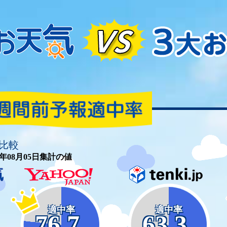
比較
26年08月05日集計の値
適中率
適中率
76.7
63.3