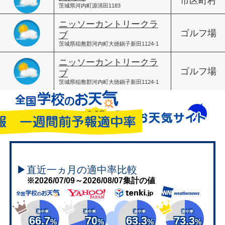
市区町村
茨城県河内町源清田1183
ニッソーカントリークラ
ゴルフ場
ブ
茨城県稲敷郡河内町大徳鍋子新田1124-1
ニッソーカントリークラ
ゴルフ場
ブ
茨城県稲敷郡河内町大徳鍋子新田1124-1
▶直近一ヵ月の適中率比較
※2026/07/09～2026/08/07集計の値
適中率
適中率
適中率
適中率
66.7
70
63.3
73.3
%
%
%
%