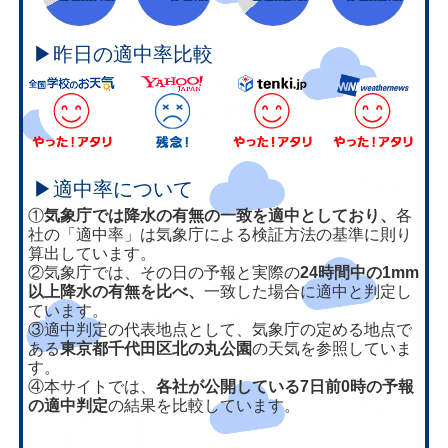
▶昨日の適中率比較
▶適中率について
①
気象庁では降水の有無の一致を適中としており、
各
社の「適中率」は気象庁による検証方法の基準に則り
算出しています。
②気象庁では、その日の予報と実際の
24時間中の1mm
以上降水の有無を比べ、
一致した場合に適中と判定し
ています。
③適中判定の代表地点として、気象庁の定める地点で
ある
東京都千代田区北の丸公園
の天気を参照していま
す。
④本サイトでは、
各社が公開している7日前0時の予報
の適中判定
の結果を比較しています。