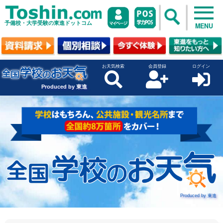
予備校・大学受験の東進ドットコム
MENU
お天気検索
会員登録
ログイン
Produced by 東進
Produced by 東進