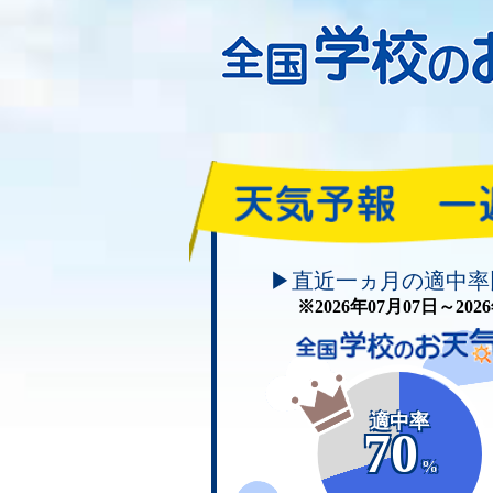
頑張れ！学校のお天気
▶直近一ヵ月の適中率
※2026年07月07日～20
適中率
70
%