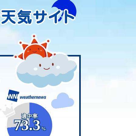
適中率
73.3
%