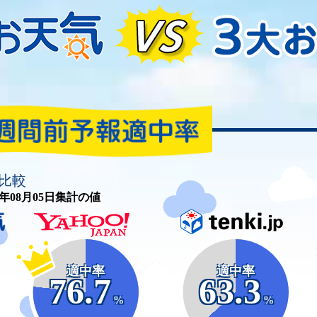
比較
26年08月05日集計の値
適中率
適中率
76.7
63.3
%
%