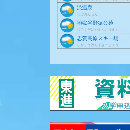
渋温泉
しぶおんせん
地獄谷野猿公苑
じごくだにやえんこうえん
志賀高原スキー場
しがこうげんすきーじょう