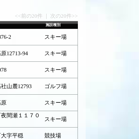
<<前の20件 ｜ 次の20件>>
施設種別
6-2
スキー場
2713-94
スキー場
78
スキー場
山麓12793
ゴルフ場
高原
スキー場
町夜間瀬１１７０
スキー場
町大字平穏
競技場