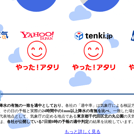
降水の有無の一致を適中としており、
各社の「適中率」は気象庁による検証
、その日の予報と実際の
24時間中の1mm以上降水の有無を比べ、
一致した場
代表地点として、気象庁の定める地点である
東京都千代田区北の丸公園
の天
は、
各社が公開している7日前0時の予報の適中判定
の結果を比較しています
もっと詳しく見る