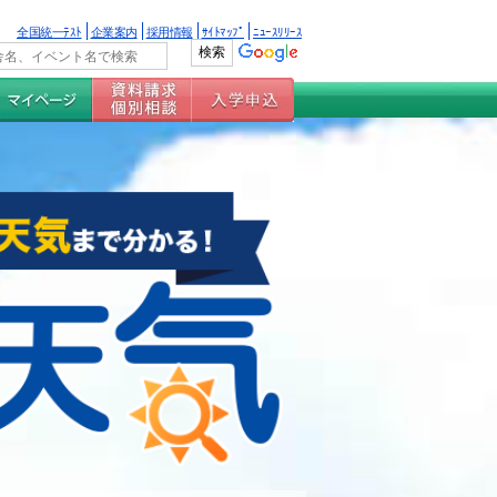
全国統一ﾃｽﾄ
企業案内
採用情報
ｻｲﾄﾏｯﾌﾟ
ﾆｭｰｽﾘﾘｰｽ