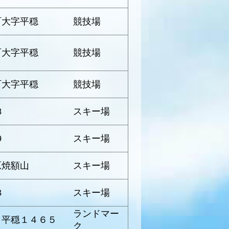
町大字平穏
競技場
町大字平穏
競技場
町大字平穏
競技場
8
スキー場
9
スキー場
原焼額山
スキー場
3
スキー場
ランドマー
 平穏１４６５
ク