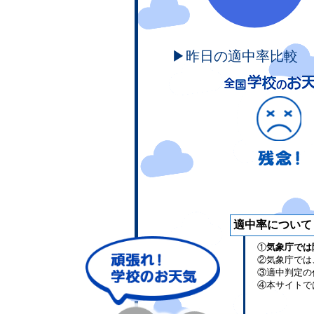
▶昨日の適中率比較
適中率について
①
気象庁では
②気象庁では
③適中判定の
④本サイトで