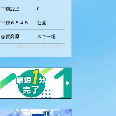
0
平穏2215
 平穏６８４５
公園
 志賀高原
スキー場
<<前の20件 ｜ 次の20件>>