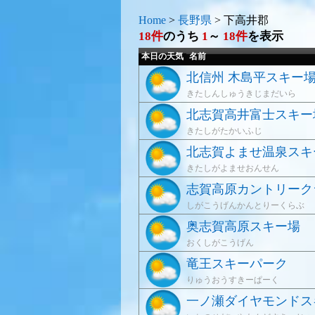
Home
>
長野県
>
下高井郡
18件
のうち
1
～
18件
を表示
本日の天気
名前
北信州 木島平スキー
きたしんしゅうきじまだいら
北志賀高井富士スキー
きたしがたかいふじ
北志賀よませ温泉スキ
きたしがよませおんせん
志賀高原カントリーク
しがこうげんかんとりーくらぶ
奥志賀高原スキー場
おくしがこうげん
竜王スキーパーク
りゅうおうすきーぱーく
一ノ瀬ダイヤモンドス