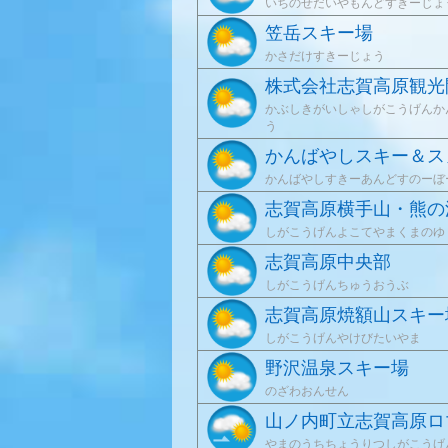
いちのせだいやもんどすきーじょ
笠岳スキー場
かさだけすきーじょう
株式会社志賀高原観光
かぶしきがいしゃしがこうげんか
う
かんばやしスキー＆ス
かんばやしすきーあんどすのーぼ
志賀高原横手山・熊の
しがこうげんよこてやまくまのゆ
志賀高原中央部
しがこうげんちゅうおうぶ
志賀高原焼額山スキー
しがこうげんやけびたいやま
野沢温泉スキー場
のざわおんせん
山ノ内町立志賀高原ロ
やまのうちちょうりつしがこうげ