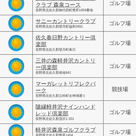
ゴルフ場
クラブ 森泉コース
長野県北佐久郡御代田町豊昇1454番地
サニーカントリークラブ
ゴルフ場
長野県北佐久郡望月町協和3491
佐久春日野カントリー倶
ゴルフ場
楽部
長野県北佐久郡望月町春日
三井の森軽井沢カントリ
ゴルフ場
ー倶楽部
長野県北佐久郡発地941
マーガレットリフレクパ
競技場
ーク
長野県北佐久郡立科町女神湖通り
隨縁軽井沢ナインハンド
ゴルフ場
レッド倶楽部
長野県北佐久郡茂沢1-201
軽井沢森泉ゴルフクラブ
ゴルフ場
長野県北佐久郡豊昇1454