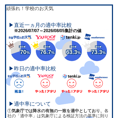
頑張れ！学校のお天気
▶直近一ヵ月の適中率比較
※2026/07/07～2026/08/05集計の値
適中率
適中率
適中率
適中率
70
76.7
63.3
73.3
%
%
%
%
▶昨日の適中率比較
▶適中率について
①
気象庁では降水の有無の一致を適中としており、
各
社の「適中率」は気象庁による検証方法の基準に則り