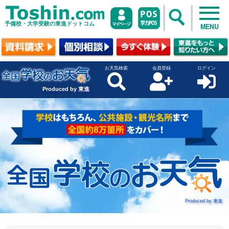
予備校・大学受験の東進ドットコム
MENU
お天気検索
会員登録
ログイン
Produced by 東進
Produced by 東進