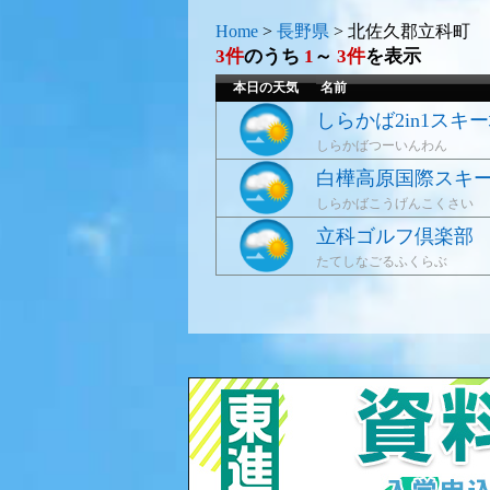
Home
>
長野県
>
北佐久郡立科町
3件
のうち
1
～
3件
を表示
本日の天気
名前
しらかば2in1スキ
しらかばつーいんわん
白樺高原国際スキ
しらかばこうげんこくさい
立科ゴルフ倶楽部
たてしなごるふくらぶ