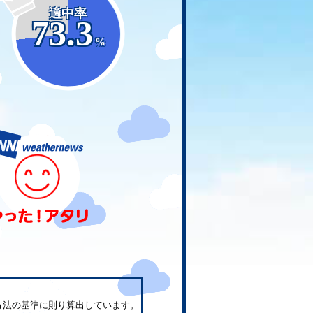
適中率
73.3
%
方法の基準に則り算出しています。