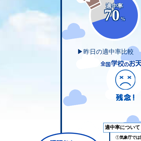
適中率
70
%
▶昨日の適中率比較
適中率について
①
気象庁では