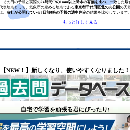
、その日の予報と実際の
24時間中の1mm以上降水の有無を比べ、
一致した場
代表地点として、気象庁の定める地点である
東京都千代田区北の丸公園
の天
は、
各社が公開している7日前0時の予報の適中判定
の結果を比較しています
もっと詳しく見る
【NEW！】新しくなり、使いやすくなりました！
自宅で学習を頑張る君にぴったり!