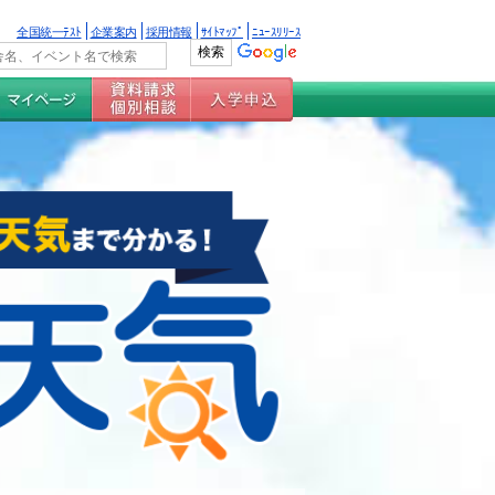
全国統一ﾃｽﾄ
企業案内
採用情報
ｻｲﾄﾏｯﾌﾟ
ﾆｭｰｽﾘﾘｰｽ