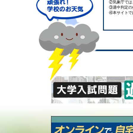
②気象庁では
③適中判定の
④本サイトで