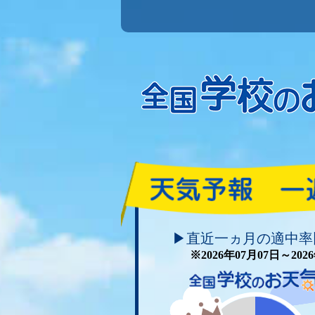
頑張れ！学校のお天気
▶直近一ヵ月の適中率
※2026年07月07日～20