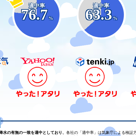
適中率
適中率
76.7
63.3
%
%
降水の有無の一致を適中としており、
各社の「適中率」は気象庁による検証