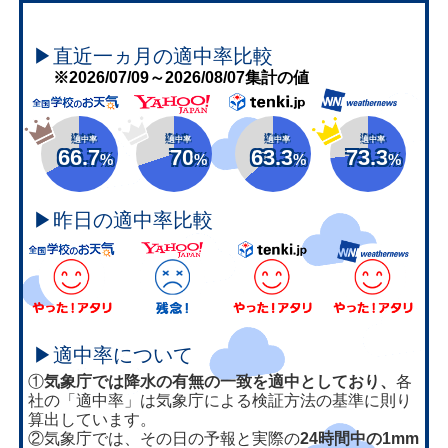
▶直近一ヵ月の適中率比較
※2026/07/09～2026/08/07集計の値
適中率
適中率
適中率
適中率
66.7
70
63.3
73.3
%
%
%
%
▶昨日の適中率比較
▶適中率について
①
気象庁では降水の有無の一致を適中としており、
各
社の「適中率」は気象庁による検証方法の基準に則り
算出しています。
②気象庁では、その日の予報と実際の
24時間中の1mm