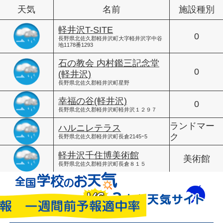
天気
名前
施設種別
軽井沢T-SITE
0
長野県北佐久郡軽井沢町大字軽井沢字中谷
地1178番1293
石の教会 内村鑑三記念堂
0
(軽井沢)
長野県北佐久郡軽井沢町星野
幸福の谷(軽井沢)
0
長野県北佐久郡軽井沢町軽井沢１２９７
ランドマー
ハルニレテラス
ク
長野県北佐久郡軽井沢町長倉2145ｰ5
軽井沢千住博美術館
美術館
長野県北佐久郡軽井沢町長倉８１５