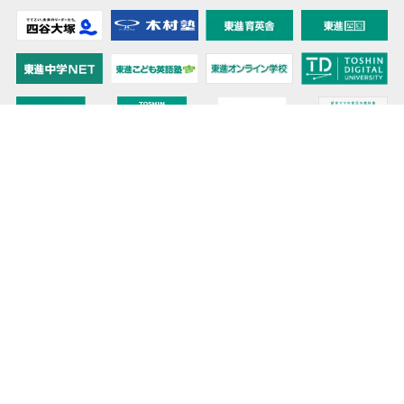
教育力こそが、国力だと思う。
キミの高校に対応！東進の個別指導コース
90日先まで大胆予報！ 全国学校のお天気
高校無償化丸わかり！高校授業料無償化 情報サイト
受験生必見！ 大学情報・入試情報
きっと元気になる Proverb格言
将来の夢や進路を見つけよう 未来発見サイト
大学・学部選びの動画サイト 東進TV
時刻も天気もイベントも掲載! ナガセ世界時計
このサイトについて
リンクについて