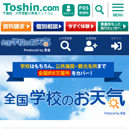
予備校・大学受験の東進ドットコム
MENU
お天気検索
会員登録
ログイン
Produced by 東進
Produced by 東進