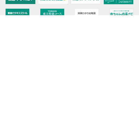
教育力こそが、国力だと思う。
キミの高校に対応！東進の個別指導コース
90日先まで大胆予報！ 全国学校のお天気
高校無償化丸わかり！高校授業料無償化 情報サイト
受験生必見！ 大学情報・入試情報
きっと元気になる Proverb格言
将来の夢や進路を見つけよう 未来発見サイト
大学・学部選びの動画サイト 東進TV
時刻も天気もイベントも掲載! ナガセ世界時計
このサイトについて
リンクについて
お問い合わせ
プライバシーポリシー
データ利用
サイトマップ
ニュースリリース