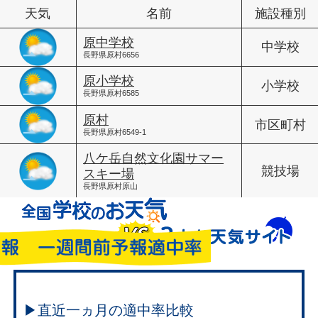
天気
名前
施設種別
原中学校
中学校
長野県原村6656
原小学校
小学校
長野県原村6585
原村
市区町村
長野県原村6549-1
八ケ岳自然文化園サマー
競技場
スキー場
長野県原村原山
▶直近一ヵ月の適中率比較