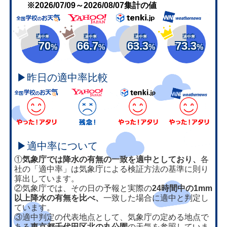
※2026/07/09～2026/08/07集計の値
適中率
適中率
適中率
適中率
70
66.7
63.3
73.3
%
%
%
%
▶昨日の適中率比較
▶適中率について
①
気象庁では降水の有無の一致を適中としており、
各
社の「適中率」は気象庁による検証方法の基準に則り
算出しています。
②気象庁では、その日の予報と実際の
24時間中の1mm
以上降水の有無を比べ、
一致した場合に適中と判定し
ています。
③適中判定の代表地点として、気象庁の定める地点で
ある
東京都千代田区北の丸公園
の天気を参照していま