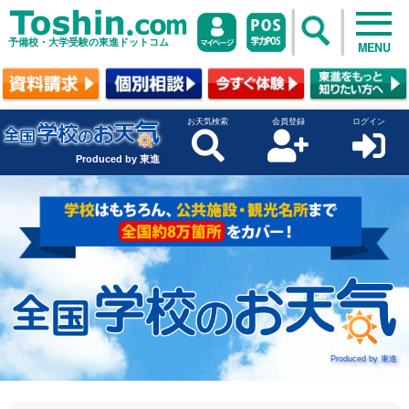
予備校・大学受験の東進ドットコム
MENU
お天気検索
会員登録
ログイン
Produced by 東進
Produced by 東進