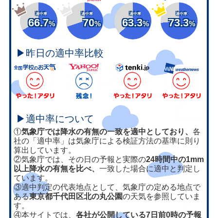
適中率
適中率
適中率
適中率
66.7
70
63.3
73.3
%
%
%
%
▶昨日の適中率比較
▶適中率について
①
気象庁では降水の有無の一致を適中としており、
各
社の「適中率」は気象庁による検証方法の基準に則り
算出しています。
②気象庁では、その日の予報と実際の
24時間中の1mm
以上降水の有無を比べ、
一致した場合に適中と判定し
ています。
③適中判定の代表地点として、気象庁の定める地点で
ある
東京都千代田区北の丸公園
の天気を参照していま
す。
④本サイトでは、
各社が公開している7日前0時の予報