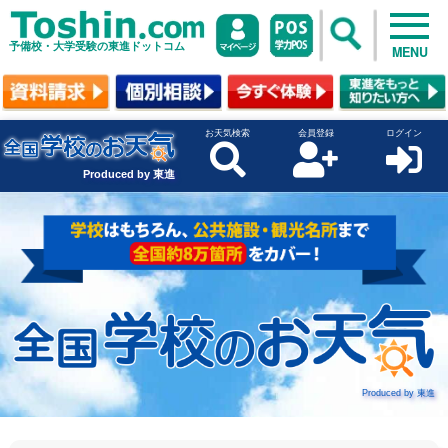
予備校・大学受験の東進ドットコム
MENU
お天気検索
会員登録
ログイン
Produced by 東進
Produced by 東進