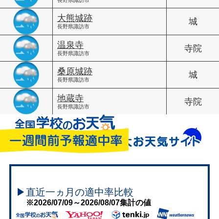
大熊城跡
城
長野県諏訪市
温泉寺
寺院
長野県諏訪市
桑原城跡
城
長野県諏訪市
地蔵寺
寺院
長野県諏訪市
▶直近一ヵ月の適中率比較
※2026/07/09～2026/08/07集計の値