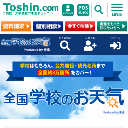
予備校・大学受験の東進ドットコム
MENU
お天気検索
会員登録
ログイン
Produced by 東進
Produced by 東進