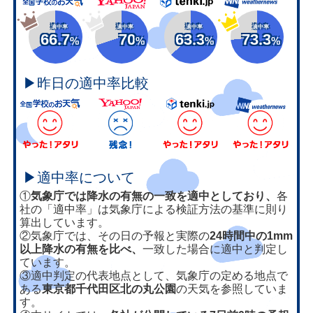
適中率
適中率
適中率
適中率
66.7
70
63.3
73.3
%
%
%
%
▶昨日の適中率比較
▶適中率について
①
気象庁では降水の有無の一致を適中としており、
各
社の「適中率」は気象庁による検証方法の基準に則り
算出しています。
②気象庁では、その日の予報と実際の
24時間中の1mm
以上降水の有無を比べ、
一致した場合に適中と判定し
ています。
③適中判定の代表地点として、気象庁の定める地点で
ある
東京都千代田区北の丸公園
の天気を参照していま
す。