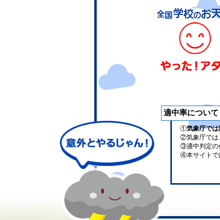
適中率について
①
気象庁では
②気象庁では
③適中判定の
④本サイトで