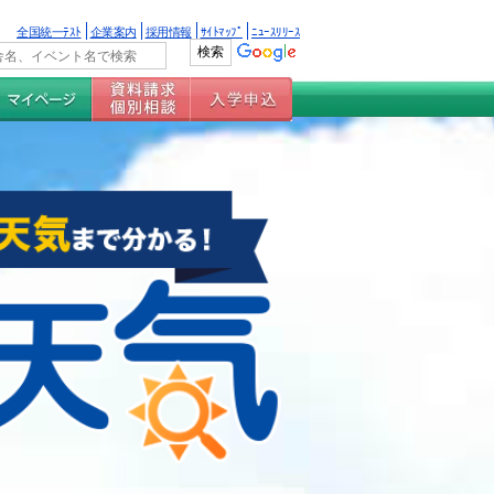
全国統一ﾃｽﾄ
企業案内
採用情報
ｻｲﾄﾏｯﾌﾟ
ﾆｭｰｽﾘﾘｰｽ