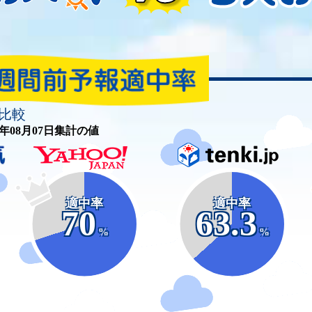
比較
26年08月07日集計の値
適中率
適中率
70
63.3
%
%