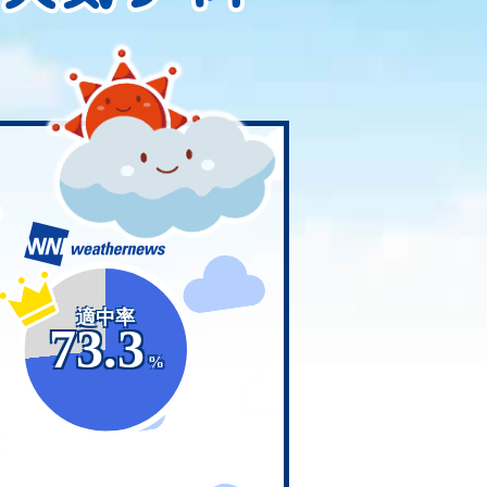
適中率
73.3
%