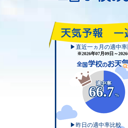
▶直近一ヵ月の適中率
※2026年07月09日～20
適中率
66.7
%
▶昨日の適中率比較