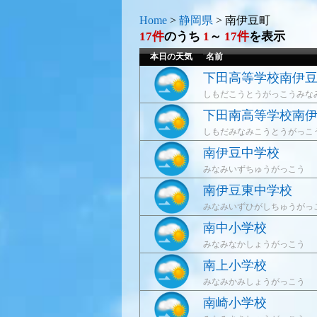
Home
>
静岡県
>
南伊豆町
17件
のうち
1
～
17件
を表示
本日の天気
名前
下田高等学校南伊
しもだこうとうがっこうみな
下田南高等学校南
しもだみなみこうとうがっこ
南伊豆中学校
みなみいずちゅうがっこう
南伊豆東中学校
みなみいずひがしちゅうがっ
南中小学校
みなみなかしょうがっこう
南上小学校
みなみかみしょうがっこう
南崎小学校