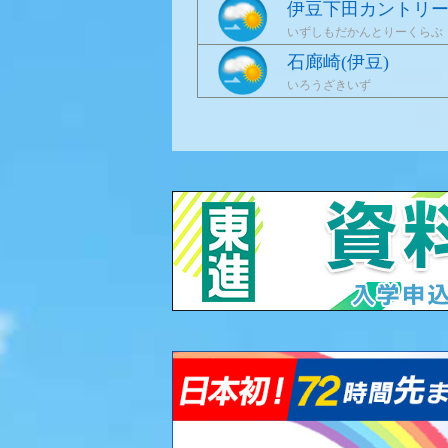
伊豆下田カントリ
いずしもだかんとりーくらぶ
石廊崎(伊豆)
いろうざきいず