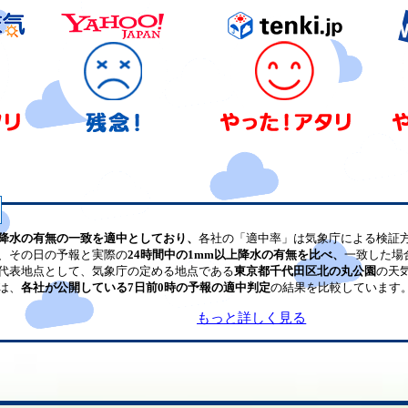
降水の有無の一致を適中としており、
各社の「適中率」は気象庁による検証
、その日の予報と実際の
24時間中の1mm以上降水の有無を比べ、
一致した場
代表地点として、気象庁の定める地点である
東京都千代田区北の丸公園
の天
は、
各社が公開している7日前0時の予報の適中判定
の結果を比較しています
もっと詳しく見る