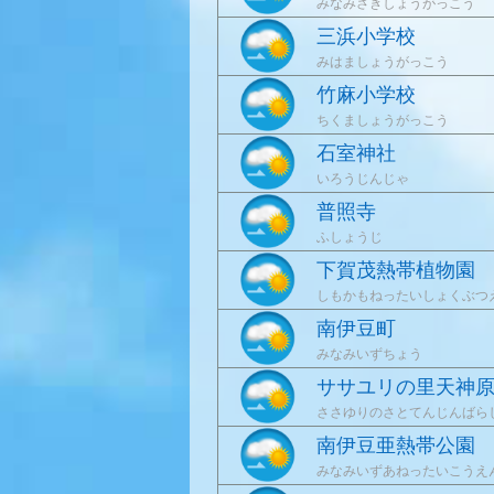
みなみさきしょうがっこう
三浜小学校
みはましょうがっこう
竹麻小学校
ちくましょうがっこう
石室神社
いろうじんじゃ
普照寺
ふしょうじ
下賀茂熱帯植物園
しもかもねったいしょくぶつ
南伊豆町
みなみいずちょう
ササユリの里天神
ささゆりのさとてんじんばら
南伊豆亜熱帯公園
みなみいずあねったいこうえ