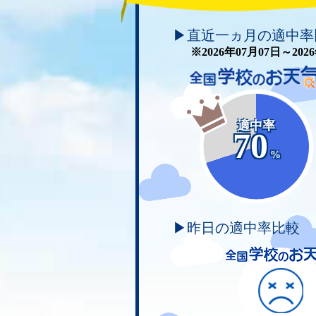
▶直近一ヵ月の適中率
※2026年07月07日～20
適中率
70
%
▶昨日の適中率比較