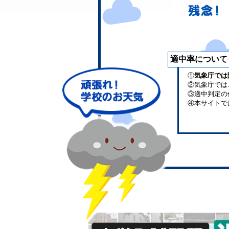
適中率について
①
気象庁では
②気象庁では
③適中判定の
④本サイトで