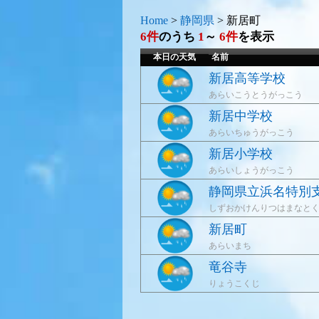
Home
>
静岡県
>
新居町
6件
のうち
1
～
6件
を表示
本日の天気
名前
新居高等学校
あらいこうとうがっこう
新居中学校
あらいちゅうがっこう
新居小学校
あらいしょうがっこう
静岡県立浜名特別
しずおかけんりつはまなと
新居町
あらいまち
竜谷寺
りょうこくじ