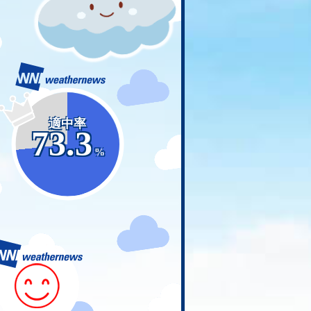
適中率
73.3
%