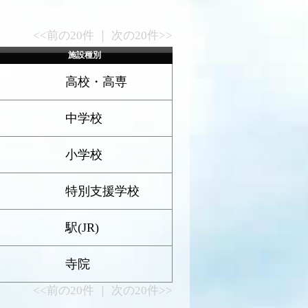
<<前の20件 ｜ 次の20件>>
施設種別
高校・高専
中学校
小学校
特別支援学校
駅(JR)
寺院
<<前の20件 ｜ 次の20件>>