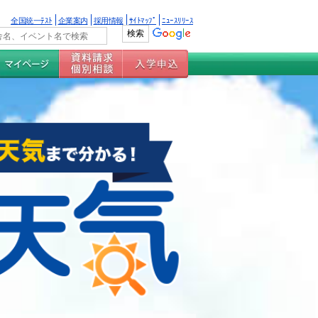
全国統一ﾃｽﾄ
企業案内
採用情報
ｻｲﾄﾏｯﾌﾟ
ﾆｭｰｽﾘﾘｰｽ