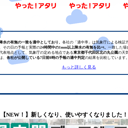
降水の有無の一致を適中としており、
各社の「適中率」は気象庁による検証
、その日の予報と実際の
24時間中の1mm以上降水の有無を比べ、
一致した場
代表地点として、気象庁の定める地点である
東京都千代田区北の丸公園
の天
は、
各社が公開している7日前0時の予報の適中判定
の結果を比較しています
もっと詳しく見る
【NEW！】新しくなり、使いやすくなりました！