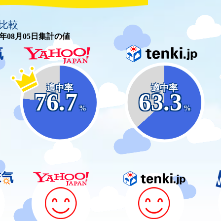
比較
26年08月05日集計の値
適中率
適中率
76.7
63.3
%
%