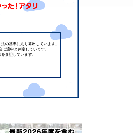
方法の基準に則り算出しています。
合に適中と判定しています。
気を参照しています。
。