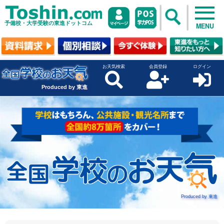
予備校・大学受験の東進ドットコム
MENU
お天気検索
会員登録
ログイン
Produced by 東進
Produced by 東進