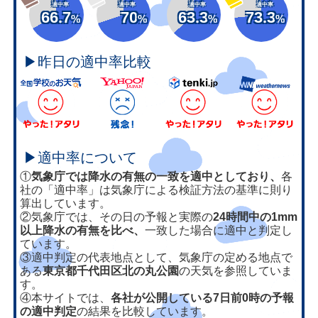
適中率
適中率
適中率
適中率
66.7
70
63.3
73.3
%
%
%
%
▶昨日の適中率比較
▶適中率について
①
気象庁では降水の有無の一致を適中としており、
各
社の「適中率」は気象庁による検証方法の基準に則り
算出しています。
②気象庁では、その日の予報と実際の
24時間中の1mm
以上降水の有無を比べ、
一致した場合に適中と判定し
ています。
③適中判定の代表地点として、気象庁の定める地点で
ある
東京都千代田区北の丸公園
の天気を参照していま
す。
④本サイトでは、
各社が公開している7日前0時の予報
の適中判定
の結果を比較しています。