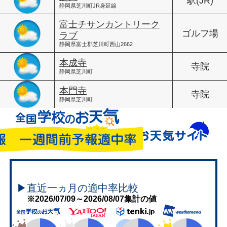
駅(JR)
静岡県芝川町JR身延線
富士チサンカントリーク
ゴルフ場
ラブ
静岡県富士郡芝川町西山2662
本成寺
寺院
静岡県芝川町
本門寺
寺院
静岡県芝川町
▶直近一ヵ月の適中率比較
※2026/07/09～2026/08/07集計の値