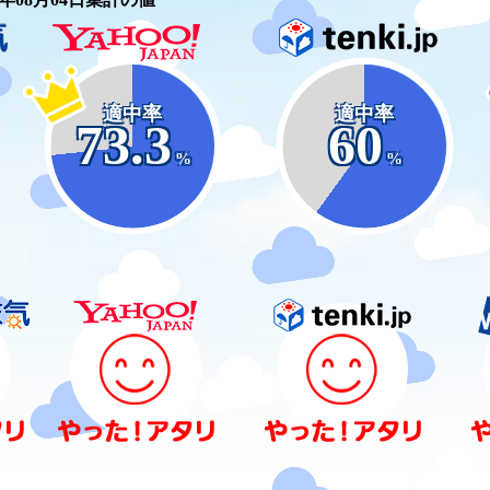
適中率
適中率
73.3
60
%
%