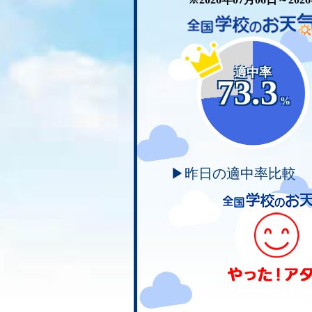
適中率
73.3
%
▶昨日の適中率比較