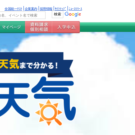
全国統一ﾃｽﾄ
企業案内
採用情報
ｻｲﾄﾏｯﾌﾟ
ﾆｭｰｽﾘﾘｰｽ