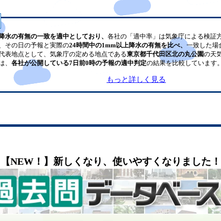
降水の有無の一致を適中としており、
各社の「適中率」は気象庁による検証
、その日の予報と実際の
24時間中の1mm以上降水の有無を比べ、
一致した場
代表地点として、気象庁の定める地点である
東京都千代田区北の丸公園
の天
は、
各社が公開している7日前0時の予報の適中判定
の結果を比較しています
もっと詳しく見る
【NEW！】新しくなり、使いやすくなりました！