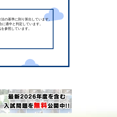
方法の基準に則り算出しています。
合に適中と判定しています。
気を参照しています。
。