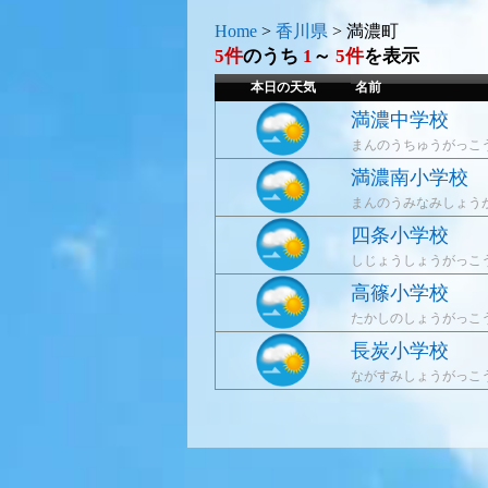
Home
>
香川県
>
満濃町
5件
のうち
1
～
5件
を表示
本日の天気
名前
満濃中学校
まんのうちゅうがっこ
満濃南小学校
まんのうみなみしょう
四条小学校
しじょうしょうがっこ
高篠小学校
たかしのしょうがっこ
長炭小学校
ながすみしょうがっこ