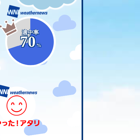
適中率
70
%