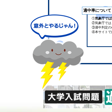
適中率について
①
気象庁では
②気象庁では
③適中判定の
④本サイトで