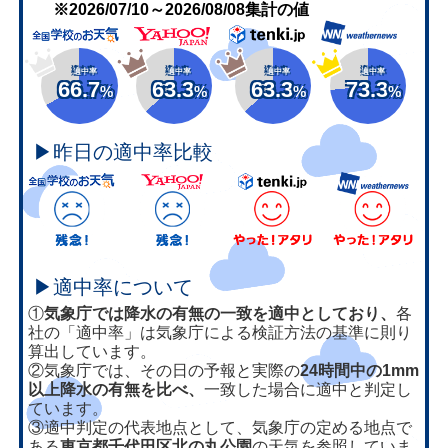
※2026/07/10～2026/08/08集計の値
適中率
適中率
適中率
適中率
66.7
63.3
63.3
73.3
%
%
%
%
▶昨日の適中率比較
▶適中率について
①
気象庁では降水の有無の一致を適中としており、
各
社の「適中率」は気象庁による検証方法の基準に則り
算出しています。
②気象庁では、その日の予報と実際の
24時間中の1mm
以上降水の有無を比べ、
一致した場合に適中と判定し
ています。
③適中判定の代表地点として、気象庁の定める地点で
ある
東京都千代田区北の丸公園
の天気を参照していま