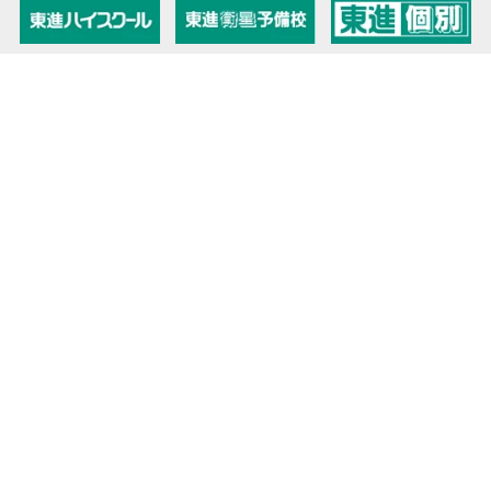
教育力こそが、国力だと思う。
キミの高校に対応！東進の個別指導コース
90日先まで大胆予報！ 全国学校のお天気
高校無償化丸わかり！高校授業料無償化 情報サイト
受験生必見！ 大学情報・入試情報
きっと元気になる Proverb格言
将来の夢や進路を見つけよう 未来発見サイト