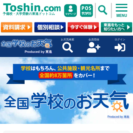
予備校・大学受験の東進ドットコム
MENU
お天気検索
会員登録
ログイン
Produced by 東進
Produced by 東進