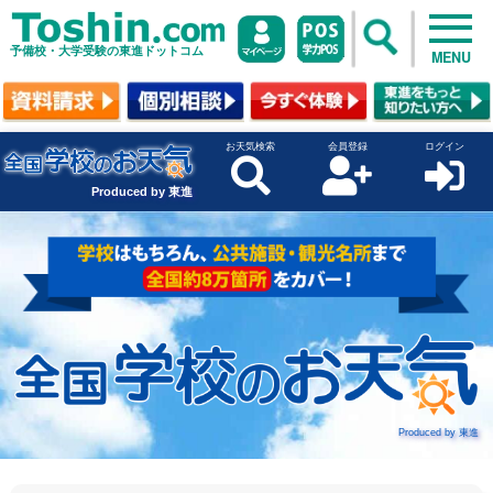
予備校・大学受験の東進ドットコム
MENU
お天気検索
会員登録
ログイン
Produced by 東進
Produced by 東進