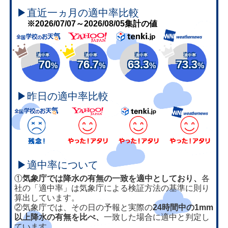
▶直近一ヵ月の適中率比較
※2026/07/07～2026/08/05集計の値
適中率
適中率
適中率
適中率
70
76.7
63.3
73.3
%
%
%
%
▶昨日の適中率比較
▶適中率について
①
気象庁では降水の有無の一致を適中としており、
各
社の「適中率」は気象庁による検証方法の基準に則り
算出しています。
②気象庁では、その日の予報と実際の
24時間中の1mm
以上降水の有無を比べ、
一致した場合に適中と判定し
ています。