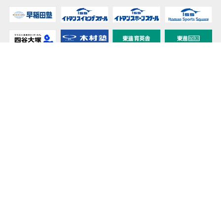
教育力こそが、国力だと思う。
キミの高校に対応！東進の個別指導コース
90日先まで大胆予報！ 全国学校のお天気
高校無償化丸わかり！高校授業料無償化 情報サイト
受験生必見！ 大学情報・入試情報
きっと元気になる Proverb格言
将来の夢や進路を見つけよう 未来発見サイト
大学・学部選びの動画サイト 東進TV