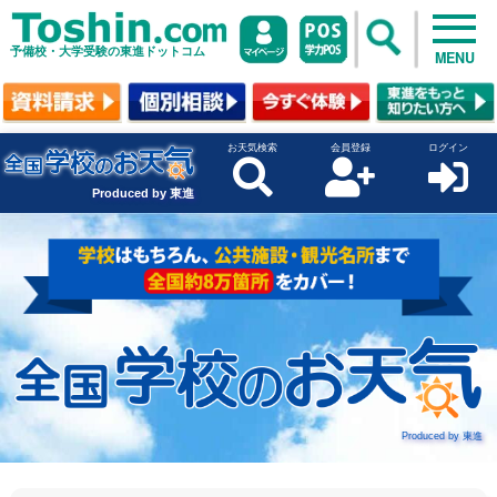
予備校・大学受験の東進ドットコム
MENU
お天気検索
会員登録
ログイン
Produced by 東進
Produced by 東進