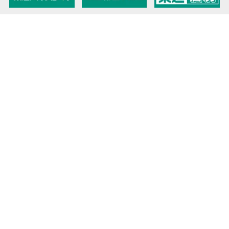
教育力こそが、国力だと思う。
キミの高校に対応！東進の個別指導コース
90日先まで大胆予報！ 全国学校のお天気
高校無償化丸わかり！高校授業料無償化 情報サイト
受験生必見！ 大学情報・入試情報
きっと元気になる Proverb格言
将来の夢や進路を見つけよう 未来発見サイト
大学・学部選びの動画サイト 東進TV