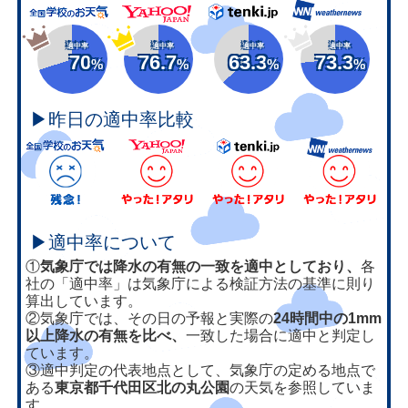
適中率
適中率
適中率
適中率
70
76.7
63.3
73.3
%
%
%
%
▶昨日の適中率比較
▶適中率について
①
気象庁では降水の有無の一致を適中としており、
各
社の「適中率」は気象庁による検証方法の基準に則り
算出しています。
②気象庁では、その日の予報と実際の
24時間中の1mm
以上降水の有無を比べ、
一致した場合に適中と判定し
ています。
③適中判定の代表地点として、気象庁の定める地点で
ある
東京都千代田区北の丸公園
の天気を参照していま
す。