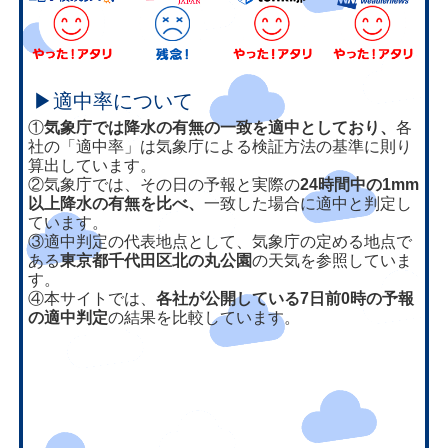
▶適中率について
①
気象庁では降水の有無の一致を適中としており、
各
社の「適中率」は気象庁による検証方法の基準に則り
算出しています。
②気象庁では、その日の予報と実際の
24時間中の1mm
以上降水の有無を比べ、
一致した場合に適中と判定し
ています。
③適中判定の代表地点として、気象庁の定める地点で
ある
東京都千代田区北の丸公園
の天気を参照していま
す。
④本サイトでは、
各社が公開している7日前0時の予報
の適中判定
の結果を比較しています。