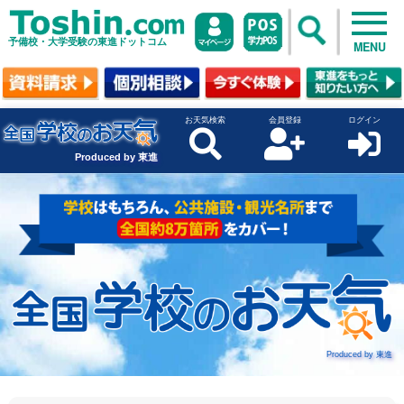
予備校・大学受験の東進ドットコム
MENU
お天気検索
会員登録
ログイン
Produced by 東進
Produced by 東進