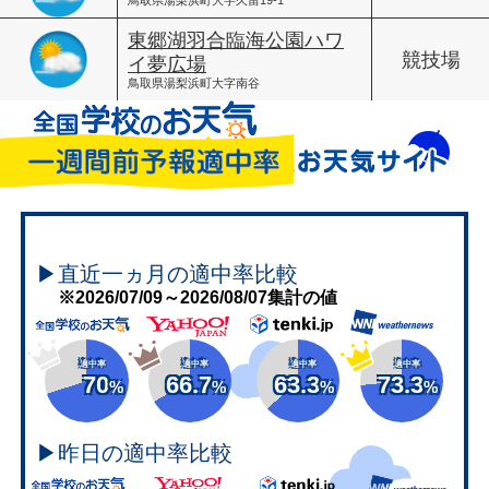
東郷湖羽合臨海公園ハワ
競技場
イ夢広場
鳥取県湯梨浜町大字南谷
▶直近一ヵ月の適中率比較
※2026/07/09～2026/08/07集計の値
適中率
適中率
適中率
適中率
70
66.7
63.3
73.3
%
%
%
%
▶昨日の適中率比較