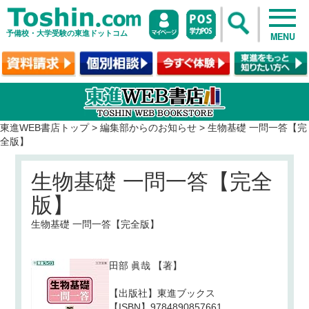
予備校・大学受験の東進ドットコム
MENU
東進WEB書店トップ
>
編集部からのお知らせ
>
生物基礎 一問一答【完
全版】
生物基礎 一問一答【完全
版】
生物基礎 一問一答【完全版】
田部 眞哉
【著】
【出版社】東進ブックス
【ISBN】9784890857661