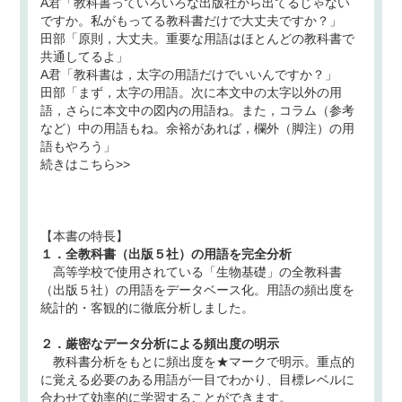
A君「教科書っていろいろな出版社から出てるじゃない
ですか。私がもってる教科書だけで大丈夫ですか？」
田部「原則，大丈夫。重要な用語はほとんどの教科書で
共通してるよ」
A君「教科書は，太字の用語だけでいいんですか？」
田部「まず，太字の用語。次に本文中の太字以外の用
語，さらに本文中の図内の用語ね。また，コラム（参考
など）中の用語もね。余裕があれば，欄外（脚注）の用
語もやろう」
続きはこちら>>
【本書の特長】
１．全教科書（出版５社）の用語を完全分析
高等学校で使用されている「生物基礎」の全教科書
（出版５社）の用語をデータベース化。用語の頻出度を
統計的・客観的に徹底分析しました。
２．厳密なデータ分析による頻出度の明示
教科書分析をもとに頻出度を★マークで明示。重点的
に覚える必要のある用語が一目でわかり、目標レベルに
合わせて効率的に学習することができます。