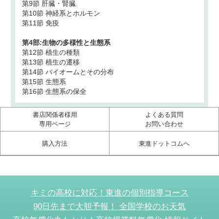
第9節 肝臓・腎臓
第10節 神経系とホルモン
第11節 免疫
第4部:生物の多様性と生態系
第12節 植生の種類
第13節 植生の遷移
第14節 バイオームとその分布
第15節 生態系
第16節 生態系の保全
書店関係者様用
よくある質問
専用ページ
お問い合わせ
購入方法
東進ドットコムへ
キミの高校に対応！東進の個別指導コース
90日先まで大胆予報！ 全国学校のお天気