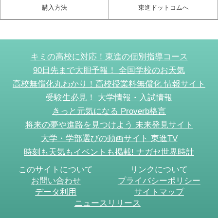
購入方法
東進ドットコムへ
キミの高校に対応！東進の個別指導コース
90日先まで大胆予報！ 全国学校のお天気
高校無償化丸わかり！高校授業料無償化 情報サイト
受験生必見！ 大学情報・入試情報
きっと元気になる Proverb格言
将来の夢や進路を見つけよう 未来発見サイト
大学・学部選びの動画サイト 東進TV
時刻も天気もイベントも掲載! ナガセ世界時計
このサイトについて
リンクについて
お問い合わせ
プライバシーポリシー
データ利用
サイトマップ
ニュースリリース