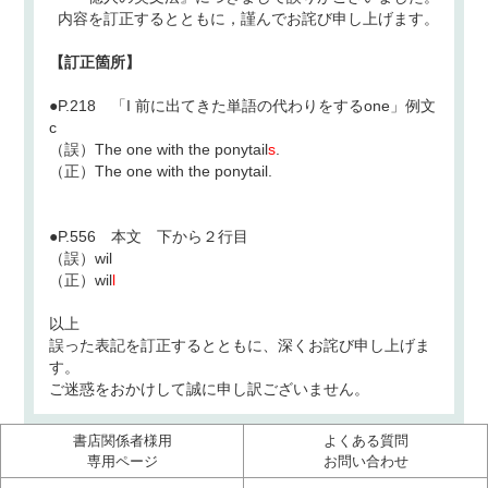
内容を訂正するとともに，謹んでお詫び申し上げます。
【訂正箇所】
●P.218 「I 前に出てきた単語の代わりをするone」例文
c
（誤）The one with the ponytail
s
.
（正）The one with the ponytail.
●P.556 本文 下から２行目
（誤）wil
（正）wil
l
以上
誤った表記を訂正するとともに、深くお詫び申し上げま
す。
ご迷惑をおかけして誠に申し訳ございません。
書店関係者様用
よくある質問
専用ページ
お問い合わせ