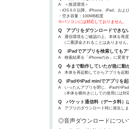
A ＜推奨環境＞
・iOS 6.0 以降。iPhone、iPad、および
・空き容量：100MB程度
※パソコンには対応しておりません。
Q アプリをダウンロードできな
A 通信環境をご確認の上、本体を再
（二重課金されることはありません
Q iPadでアプリを検索しても
A 検索結果を「iPhoneのみ」に変更
Q 今まで動作していたが急に動
A 本体を再起動してからアプリを起
Q iPadやiPad miniで
A いったんアプリを閉じ、iPadやiPa
（本体を横向きにしての使用には対
Q パケット通信料（データ料）
A アプリのダウンロード時に発生し
◎音声ダウンロードについ