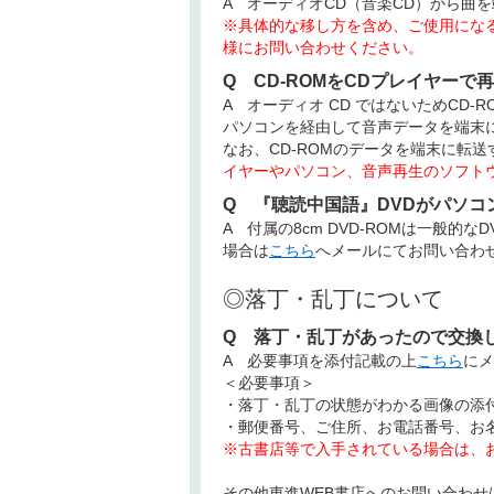
A オーディオCD（音楽CD）から曲
※具体的な移し方を含め、ご使用にな
様にお問い合わせください。
Q CD-ROMをCDプレイヤーで
A オーディオ CD ではないためCD
パソコンを経由して音声データを端末
なお、CD-ROMのデータを端末に転
イヤーやパソコン、音声再生のソフト
Q 『聴読中国語』DVDがパソコ
A 付属の8cm DVD-ROMは一般
場合は
こちら
へメールにてお問い合わ
◎落丁・乱丁について
Q 落丁・乱丁があったので交換
A 必要事項を添付記載の上
こちら
にメ
＜必要事項＞
・落丁・乱丁の状態がわかる画像の添
・郵便番号、ご住所、お電話番号、お
※古書店等で入手されている場合は、
その他東進WEB書店へのお問い合わせ