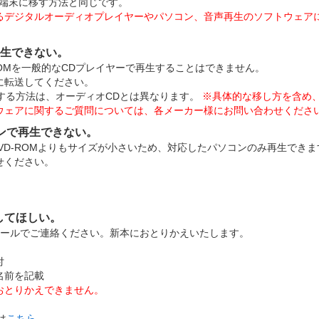
を端末に移す方法と同じです。
るデジタルオーディオプレイヤーやパソコン、音声再生のソフトウェア
再生できない。
-ROMを一般的なCDプレイヤーで再生することはできません。
に転送してください。
送する方法は、オーディオCDとは異なります。
※具体的な移し方を含め
ウェアに関するご質問については、各メーカー様にお問い合わせくださ
ンで再生できない。
的なDVD-ROMよりもサイズが小さいため、対応したパソコンのみ再生でき
せください。
してほしい。
ールでご連絡ください。新本におとりかえいたします。
付
名前を記載
おとりかえできません。
は
こちら