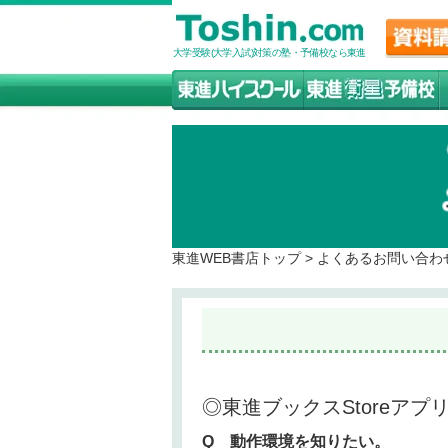
大学受験(大学入試)対策の塾・予備校なら東進
東進WEB書店トップ
>
よくあるお問い合わ
◎東進ブックスStoreアプ
Q 動作環境を知りたい。