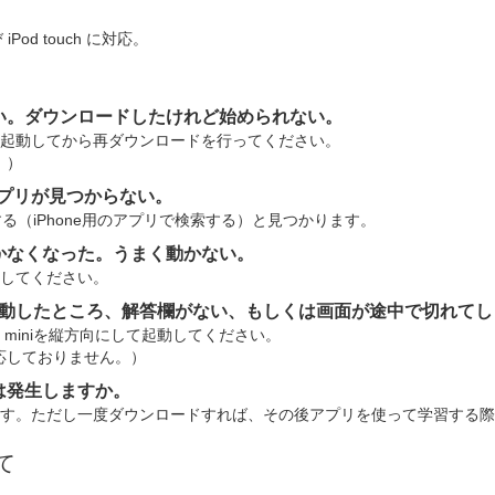
 iPod touch に対応。
い。ダウンロードしたけれど始められない。
度起動してから再ダウンロードを行ってください。
。）
アプリが見つからない。
する（iPhone用のアプリで検索する）と見つかります。
かなくなった。うまく動かない。
動してください。
アプリを起動したところ、解答欄がない、もしくは画面が途中で切れて
d miniを縦方向にして起動してください。
応しておりません。）
は発生しますか。
ます。ただし一度ダウンロードすれば、その後アプリを使って学習する
て