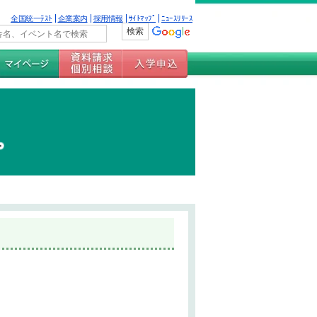
全国統一ﾃｽﾄ
企業案内
採用情報
ｻｲﾄﾏｯﾌﾟ
ﾆｭｰｽﾘﾘｰｽ