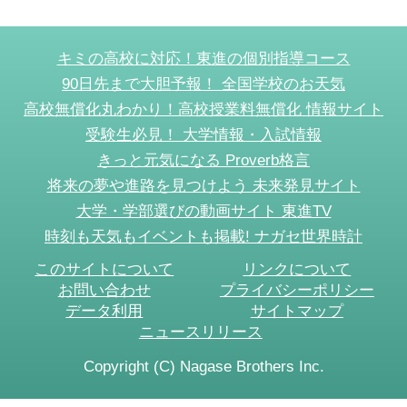
キミの高校に対応！東進の個別指導コース
90日先まで大胆予報！ 全国学校のお天気
高校無償化丸わかり！高校授業料無償化 情報サイト
受験生必見！ 大学情報・入試情報
きっと元気になる Proverb格言
将来の夢や進路を見つけよう 未来発見サイト
大学・学部選びの動画サイト 東進TV
時刻も天気もイベントも掲載! ナガセ世界時計
このサイトについて
リンクについて
お問い合わせ
プライバシーポリシー
データ利用
サイトマップ
ニュースリリース
Copyright (C) Nagase Brothers Inc.