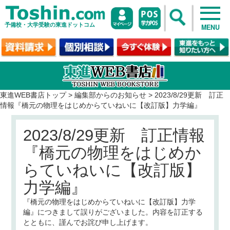
予備校・大学受験の東進ドットコム
MENU
東進WEB書店トップ
>
編集部からのお知らせ
>
2023/8/29更新 訂正
情報『橋元の物理をはじめからていねいに【改訂版】力学編』
2023/8/29更新 訂正情報
『橋元の物理をはじめか
らていねいに【改訂版】
力学編』
『橋元の物理をはじめからていねいに【改訂版】力学
編』
につきまして誤りがございました。内容を訂正する
とともに、謹んでお詫び申し上げます。