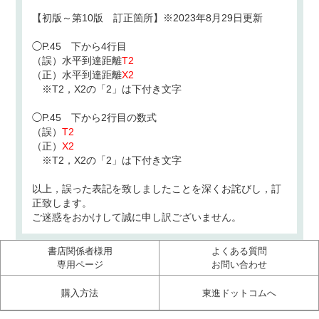
【初版～第10版 訂正箇所】※2023年8月29日更新
◯P.45 下から4行目
（誤）水平到達距離
T2
（正）水平到達距離
X2
※T2，X2の「2」は下付き文字
◯P.45 下から2行目の数式
（誤）
T2
（正）
X2
※T2，X2の「2」は下付き文字
以上，誤った表記を致しましたことを深くお詫びし，訂
正致します。
ご迷惑をおかけして誠に申し訳ございません。
書店関係者様用
よくある質問
専用ページ
お問い合わせ
購入方法
東進ドットコムへ