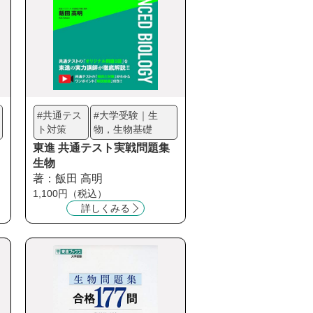
#共通テス
#大学受験｜生
ト対策
物，生物基礎
東進 共通テスト実戦問題集
生物
著：飯田 高明
1,100円（税込）
詳しくみる