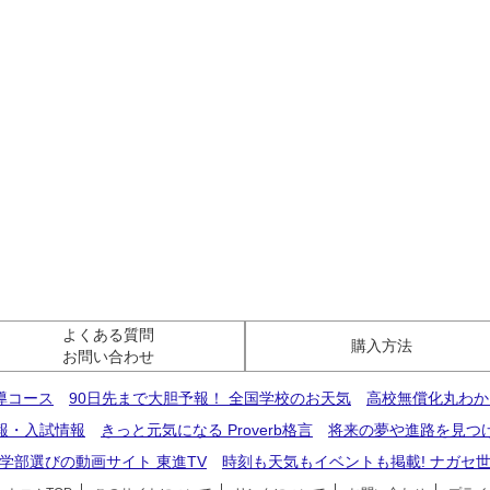
よくある質問
購入方法
お問い合わせ
導コース
90日先まで大胆予報！ 全国学校のお天気
高校無償化丸わか
報・入試情報
きっと元気になる Proverb格言
将来の夢や進路を見つ
学部選びの動画サイト 東進TV
時刻も天気もイベントも掲載! ナガセ