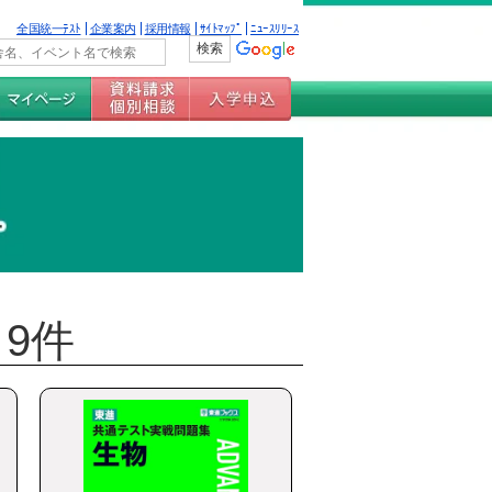
全国統一ﾃｽﾄ
企業案内
採用情報
ｻｲﾄﾏｯﾌﾟ
ﾆｭｰｽﾘﾘｰｽ
9件