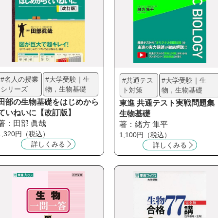
#名人の授業
#大学受験｜生
#共通テス
#大学受験｜生
シリーズ
物，生物基礎
ト対策
物，生物基礎
田部の生物基礎をはじめから
東進 共通テスト実戦問題集
ていねいに【改訂版】
生物基礎
著：田部 眞哉
著：緒方 隼平
1,320円（税込）
1,100円（税込）
詳しくみる
詳しくみる