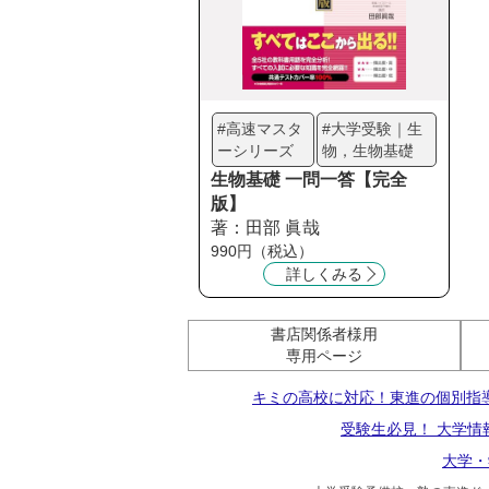
#高速マスタ
#大学受験｜生
ーシリーズ
物，生物基礎
生物基礎 一問一答【完全
版】
著：田部 眞哉
990円（税込）
詳しくみる
書店関係者様用
専用ページ
キミの高校に対応！東進の個別指
受験生必見！ 大学情
大学・