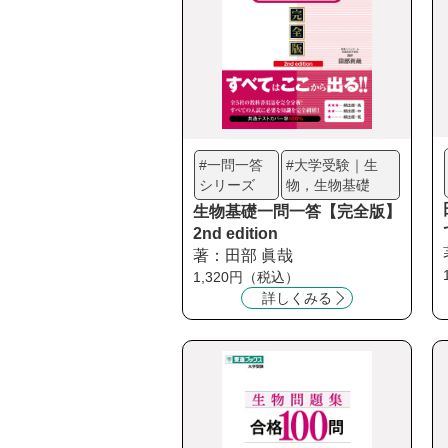
#一問一答
#大学受験｜生
シリーズ
物，生物基礎
生物基礎一問一答【完全版】
2nd edition
著：田部 眞哉
1,320円（税込）
詳しくみる