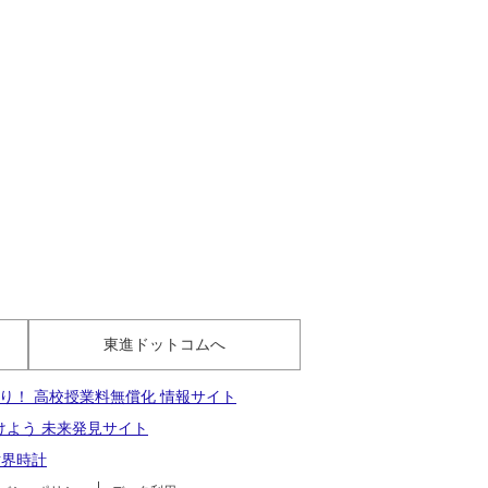
東進ドットコムへ
り！ 高校授業料無償化 情報サイト
けよう 未来発見サイト
世界時計