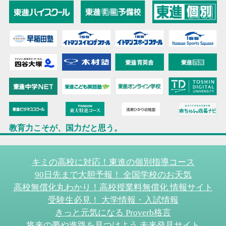
教育力こそが、国力だと思う。
キミの高校に対応！東進の個別指導コース
90日先まで大胆予報！ 全国学校のお天気
高校無償化丸わかり！高校授業料無償化 情報サイト
受験生必見！ 大学情報・入試情報
きっと元気になる Proverb格言
将来の夢や進路を見つけよう 未来発見サイト