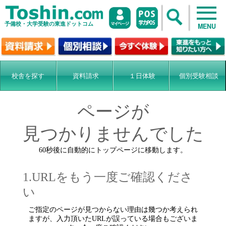
予備校・大学受験の東進ドットコム
MENU
校舎を探す
資料請求
１日体験
個別受験相談
ページが
見つかりませんでした
60秒後に自動的にトップページに移動します。
1.URLをもう一度ご確認くださ
い
ご指定のページが見つからない理由は幾つか考えられ
ますが、入力頂いたURLが誤っている場合もございま