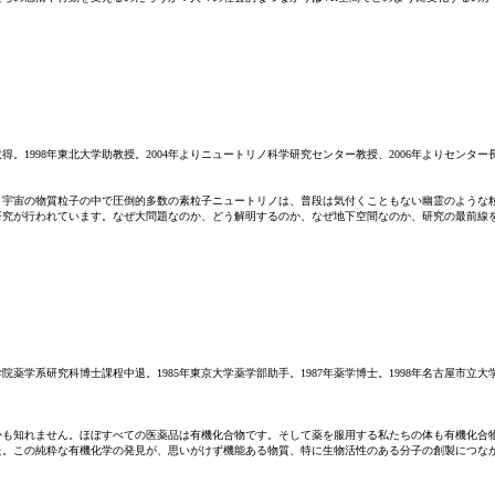
取得。1998年東北大学助教授。2004年よりニュートリノ科学研究センター教授、2006年よりセンタ
。宇宙の物質粒子の中で圧倒的多数の素粒子ニュートリノは、普段は気付くこともない幽霊のような
研究が行われています。なぜ大問題なのか、どう解明するのか、なぜ地下空間なのか、研究の最前線
学院薬学系研究科博士課程中退。1985年東京大学薬学部助手。1987年薬学博士。1998年名古屋市立
かも知れません。ほぼすべての医薬品は有機化合物です。そして薬を服用する私たちの体も有機化合
た。この純粋な有機化学の発見が、思いがけず機能ある物質、特に生物活性のある分子の創製につな