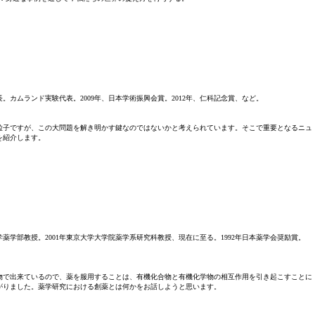
ー長。カムランド実験代表。2009年、日本学術振興会賞。2012年、仁科記念賞、など。
粒子ですが、この大問題を解き明かす鍵なのではないかと考えられています。そこで重要となるニュ
を紹介します。
大学薬学部教授。2001年東京大学大学院薬学系研究科教授、現在に至る。1992年日本薬学会奨励賞。
物で出来ているので、薬を服用することは、有機化合物と有機化学物の相互作用を引き起こすことに
がりました。薬学研究における創薬とは何かをお話しようと思います。