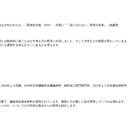
なぜ分かれたか』（星海社出版、2018）、共著に『「役に立たない」研究の未来』（柏書房、
学問とは根本的に違うとみなす考え方が西洋に出現しました。そして大学などの制度が変わっていきま
代にも通用する考えがそこにあるかを考えます。
10年より現職。2019年日本機械学会機械材料・材料加工部門部門長。2021年より日本複合材料学
必要で、繊維強化複合材料が使用されています。物体に力が働くと必ず変形していつかは壊れます。
よいのか、についての力学的な観点からの研究を紹介します。