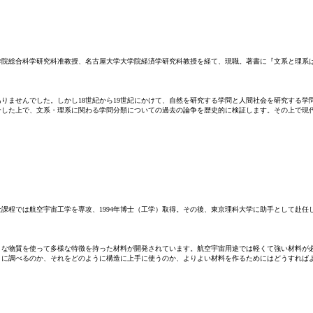
学院総合科学研究科准教授、名古屋大学大学院経済学研究科教授を経て、現職。著書に『文系と理系は
りませんでした。しかし18世紀から19世紀にかけて、自然を研究する学問と人間社会を研究する
介した上で、文系・理系に関わる学問分類についての過去の論争を歴史的に検証します。その上で現
程では航空宇宙工学を専攻、1994年博士（工学）取得。その後、東京理科大学に助手として赴任し20
々な物質を使って多様な特徴を持った材料が開発されています。航空宇宙用途では軽くて強い材料が
うに調べるのか、それをどのように構造に上手に使うのか、よりよい材料を作るためにはどうすれば