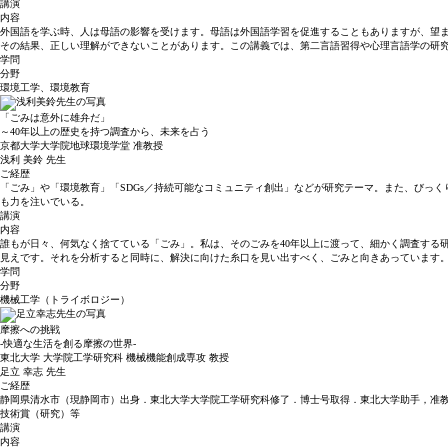
講演
内容
外国語を学ぶ時、人は母語の影響を受けます。母語は外国語学習を促進することもありますが、望
その結果、正しい理解ができないことがあります。この講義では、第二言語習得や心理言語学の研
学問
分野
環境工学、環境教育
「ごみは意外に雄弁だ」
～40年以上の歴史を持つ調査から、未来を占う
京都大学大学院地球環境学堂 准教授
浅利 美鈴
先生
ご経歴
「ごみ」や「環境教育」「SDGs／持続可能なコミュニティ創出」などが研究テーマ。また、びっくり
も力を注いでいる。
講演
内容
誰もが日々、何気なく捨てている「ごみ」。私は、そのごみを40年以上に渡って、細かく調査する
見えです。それを分析すると同時に、解決に向けた糸口を見い出すべく、ごみと向きあっています
学問
分野
機械工学（トライボロジー）
摩擦への挑戦
-快適な生活を創る摩擦の世界-
東北大学 大学院工学研究科 機械機能創成専攻 教授
足立 幸志
先生
ご経歴
静岡県清水市（現静岡市）出身．東北大学大学院工学研究科修了．博士号取得．東北大学助手，准教授
技術賞（研究）等
講演
内容