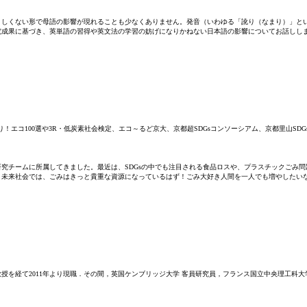
ましくない形で母語の影響が現れることも少なくありません。発音（いわゆる「訛り（なまり）」と
究成果に基づき、英単語の習得や英文法の学習の妨げになりかねない日本語の影響についてお話しし
！エコ100選や3R・低炭素社会検定、エコ～るど京大、京都超SDGsコンソーシアム、京都里山S
研究チームに所属してきました。最近は、SDGsの中でも注目される食品ロスや、プラスチックごみ
。未来社会では、ごみはきっと貴重な資源になっているはず！ごみ大好き人間を一人でも増やしたい
を経て2011年より現職．その間，英国ケンブリッジ大学 客員研究員，フランス国立中央理工科大