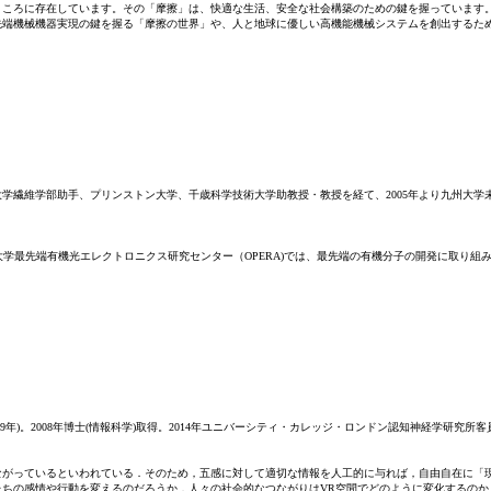
ところに存在しています。その「摩擦」は、快適な生活、安全な社会構築のための鍵を握っています
先端機械機器実現の鍵を握る「摩擦の世界」や、人と地球に優しい高機能機械システムを創出するた
大学繊維学部助手、プリンストン大学、千歳科学技術大学助教授・教授を経て、2005年より九州大
州大学最先端有機光エレクトロニクス研究センター（OPERA)では、最先端の有機分子の開発に取り
019年)。2008年博士(情報科学)取得。2014年ユニバーシティ・カレッジ・ロンドン認知神経学研
がっているといわれている．そのため，五感に対して適切な情報を人工的に与れば，自由自在に「現
ちの感情や行動を変えるのだろうか．人々の社会的なつながりはVR空間でどのように変化するのか