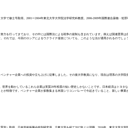
学で修士号取得。2001ー2004年東北大学大学院法学研究科教授。2006-2009年国際連合薬物・犯罪
な努力を行ってきており、その中には国際法による戦争の規制も含まれています。例えば国連憲章は
す。それでは、今回のロシアによるウクライナ侵攻についても、このような法が適用されるのでしょ
、ベンチャー企業への投資や立ち上げに従事しました。その後大学教員になり、現在は理系の大学院
総称です。興味深いことは、世界を動かしているこれら企業は実質20年程度の短い歴史しかないことです。日本経
ことが特徴です。ベンチャー企業が多数集まる米国シリコンバレーで今起きていること、新しい事業
学）取得。日本学術振興会特別研究員、立教大学を経て2017年より現職。2016年、東京大学大学