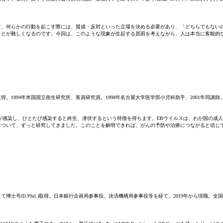
方、何らかの行動を起こす際には、賛成・反対といった立場を決める必要があり、「どちらでもない
ことが難しくなるのです。今回は、このような現象が生起する原因を考えながら、人は本当に客観的
得。1994年米国国立衛生研究所、客員研究員。1998年名古屋大学医学部小児科助手、2001年同講師
が感染し、ひとたび感染すると終生、潜伏するという特徴を持ちます。EBウイルスは、わが国の成
について、ずっと研究してきました。このことを解明できれば、がんの予防や治療につながると信じ
にて博士号(D.Phil.)取得。日本銀行企画局参事役、決済機構局参事役等を経て、2019年から現