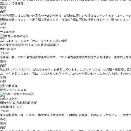
業において優秀賞。
講演
内容
社会的問題には人の数だけ意見や考え方があり、絶対的に正しい立場はないといえるでしょう。一
理現象が起こります。一度立場を決定すると、自分の立場に不利な情報を考えたり、調べたりする
学問
分野
ウイルス学
ありふれたウイルスが「がん」をもたらす謎の解明
名古屋大学 医学部 ウイルス学 教授/医学部長
木村 宏
先生
ご経歴
岐阜県出身。1985年名古屋大学医学部卒業。1993年名古屋大学大学院医学研究科修了、医学博士号取
講演
内容
私はEBウイルスという「がんウイルス」を研究しています。このウイルスは、小児期・思春期に皆
ん」を引き起こします。私は、このありふれたウイルスがなぜ一部のヒトにのみがんを起こすのか
学問
分野
貨幣の将来像、
決済システムの未来
お金とは何か
明治大学 政治経済学部 教授
小早川 周司
先生
ご経歴
東京都新宿区出身。1990年一橋大学経済学部卒業。日本銀行就職後、1998年オックスフォード大学
める。
講演
内容