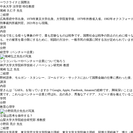
ーウクライナと国際法
中央大学 法学部 特任教授
尾崎 久仁子
先生
ご経歴
広島県府中市出身。1978年東京大学出身。大学院進学後、1979年外務省入省。1982年オクスフォード大
刑事裁判所裁判官。2021年から現職。
講演
内容
社会で生じる様々な事象の中で、最も悲惨なものは戦争です。国際社会は戦争の防止のために様々
も、その被害を最小限にするために、戦闘の方法や、一般市民の保護に関する法が定められていま
学問
分野
経営学（ベンチャー企業）
シリコンバレーやベンチャー企業について知ろう
神戸大学大学院科学技術イノベーション研究科 教授
尾崎 弘之
先生
ご経歴
野村證券、モルガン・スタンレー、ゴールドマン・サックスにおいて国際金融の仕事に携わった後
講演
内容
皆さんは「GAFA」を知っていますか？Google, Apple, Facebook, Amazonの
業です。これらはベンチャー企業と呼ばれ、志の高さ、秀逸なアイデア、スピード感を備えている
学問
分野
教育心理学
立場は思考を操作する？
山梨大学大学院総合研究部 准教授
小野田 亮介
先生
ご経歴
明治大学卒業、東京学芸大学大学院修士課程、東京大学大学院修士課程、同博士課程修了。博士（教育