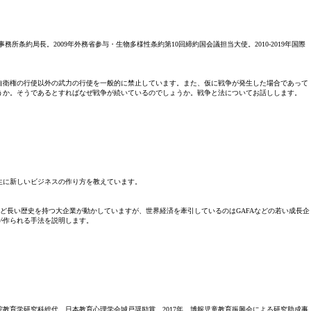
事務所条約局長。2009年外務省参与・生物多様性条約第10回締約国会議担当大使。2010-2019年国際
自衛権の行使以外の武力の行使を一般的に禁止しています。また、仮に戦争が発生した場合であって
うか。そうであるとすればなぜ戦争が続いているのでしょうか。戦争と法についてお話しします。
生に新しいビジネスの作り方を教えています。
済はトヨタなど長い歴史を持つ大企業が動かしていますが、世界経済を牽引しているのはGAFAなどの若い成長企
が作られる手法を説明します。
院教育学研究科総代、日本教育心理学会城戸奨励賞。2017年、博報児童教育振興会による研究助成事