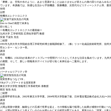
「摩擦」は、空気や水のように、あまり意識することはありませんが皆さんの身の回りのあらゆる
ています。本講義では、快適な生活から宇宙機器、医療機器、次世代モビリティーシステム等、最
学問
分野
有機光エレクトロニクス
Zero to Oneの発想で未来を
切り拓こう
ー有機光エレクトロニクスの最前線ー
九州大学 工学研究院 応用化学部門 教授
安達 千波矢
先生
ご経歴
1991年九州大学大学院総合理工学研究科博士後期課程修了。（株）リコー化成品技術研究所、信州
究センター・センター長。
講演
内容
今、有機EL（OLED)が未来のディスプレーや照明デバイスとして大きな注目を集めています。九
の展開、そして、新しい情報表示デバイスが切り拓く未来社会へご案内します。
学問
分野
バーチャルリアリティ学
現実世界をつなぐVR，
VRがアップデートする現実世界
東京大学大学院 情報理工学系研究科 准教授
雨宮 智浩
先生
ご経歴
山梨県甲府市出身。2002年東京大学卒業。2004年同大学院修了後、日本電信電話株式会社入社(〜2
講演
内容
人間は視覚や聴覚，触覚などの五感で世界を捉え，その情報を脳で処理した結果が感情や行動につな
が，人間が現実をどう捉えているのかを明らかにする研究分野でもある．更新された「現実」は私た