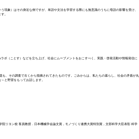
いう現象）はその身近な例ですが、単語や文法を学習する際にも無意識のうちに母語の影響を受け、
ます。
DGsラボ（ことす）などを立ち上げ、社会にムーブメントをおこすべく、実践・啓発活動や情報発信に
問題も、その調査で古くから指摘されてきたものです。ごみからは、私たちの暮らし、社会の矛盾が丸
な～と野望をもってお話します。
学院リヨン校 客員教授．日本機械学会論文賞，モノづくり連携大賞特別賞，文部科学大臣表彰 科学