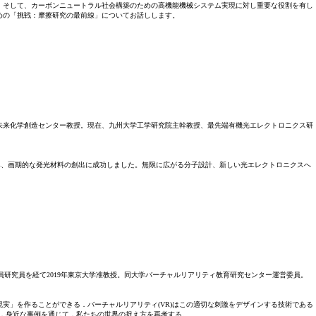
。そして、カーボンニュートラル社会構築のための高機能機械システム実現に対し重要な役割を有し
めの「挑戦：摩擦研究の最前線」についてお話しします。
学未来化学創造センター教授。現在、九州大学工学研究院主幹教授、最先端有機光エレクトロニクス研
組み、画期的な発光材料の創出に成功しました。無限に広がる分子設計、新しい光エレクトロニクスへ
究所客員研究員を経て2019年東京大学准教授。同大学バーチャルリアリティ教育研究センター運営委員。
実」を作ることができる．バーチャルリアリティ(VR)はこの適切な刺激をデザインする技術である
．身近な事例を通じて，私たちの世界の捉え方を再考する。