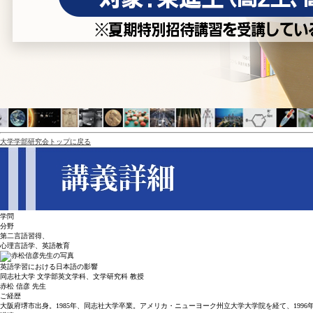
大学学部研究会トップに戻る
学問
分野
第二言語習得、
心理言語学、英語教育
英語学習における日本語の影響
同志社大学 文学部英文学科、文学研究科 教授
赤松 信彦
先生
ご経歴
大阪府堺市出身。1985年、同志社大学卒業。アメリカ・ニューヨーク州立大学大学院を経て、1996