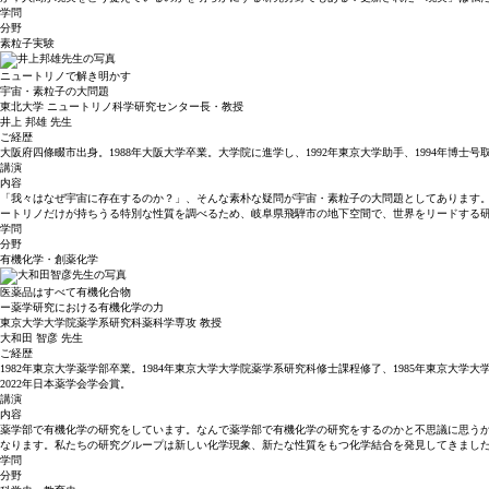
学問
分野
素粒子実験
ニュートリノで解き明かす
宇宙・素粒子の大問題
東北大学 ニュートリノ科学研究センター長・教授
井上 邦雄
先生
ご経歴
大阪府四條畷市出身。1988年大阪大学卒業。大学院に進学し、1992年東京大学助手、1994年博士号
講演
内容
「我々はなぜ宇宙に存在するのか？」、そんな素朴な疑問が宇宙・素粒子の大問題としてあります
ートリノだけが持ちうる特別な性質を調べるため、岐阜県飛騨市の地下空間で、世界をリードする
学問
分野
有機化学・創薬化学
医薬品はすべて有機化合物
ー薬学研究における有機化学の力
東京大学大学院薬学系研究科薬科学専攻 教授
大和田 智彦
先生
ご経歴
1982年東京大学薬学部卒業。1984年東京大学大学院薬学系研究科修士課程修了、1985年東京大学大
2022年日本薬学会学会賞。
講演
内容
薬学部で有機化学の研究をしています。なんで薬学部で有機化学の研究をするのかと不思議に思う
なります。私たちの研究グループは新しい化学現象、新たな性質をもつ化学結合を発見してきまし
学問
分野