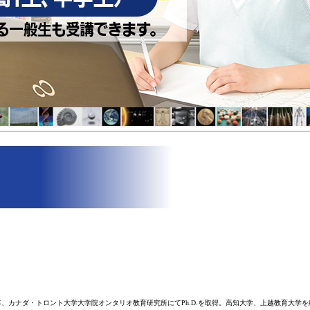
年、カナダ・トロント大学大学院オンタリオ教育研究所にてPh.D.を取得。高知大学、上越教育大学を経