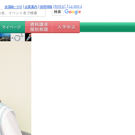
ｻｲﾄﾏｯﾌﾟ
ﾆｭｰｽﾘﾘｰｽ
全国統一ﾃｽﾄ
企業案内
採用情報