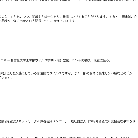
のにな…」と思いつつ、賛成！と挙手したり、投票したりすることがあります。すると、興味深い心
な思考ができるのかという問題について考えていきます。
。2005年名古屋大学医学部ウイルス学助（准）教授、2012年同教授、現在に至る。
人のほとんどが感染している普遍的なウイルスですが、ごく一部の個体に悪性リンパ腫などの「が
ています。
職。全国銀行資金決済ネットワーク有識者会議メンバー、一般社団法人日本暗号資産取引業協会理事等を務