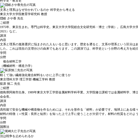
科学史・教育史
文系と理系はなぜ分かれているのか 科学史から考える
東京大学大学院教育学研究科 教授
隠岐 さや香
先生
ご経歴
1975年、東京生まれ。専門は科学史。東京大学大学院総合文化研究科・博士（学術）。広島大学大
2021）など。
講演
内容
文系と理系の進路選択に悩まされた人もいると思います。歴史を遡ると、文系や理系という区分はあ
した。これは現在の文理分けの由来でもあります。この講演では、科学史という分野の考え方を紹
学問
分野
複合材料工学
（機械材料・構造力学）
軽くて強い繊維強化複合材料をいかに上手に使うか
東京理科大学 理工学部 機械工学科 教授
荻原 慎二
先生
ご経歴
徳島県阿南市出身。1989年東京大学工学部金属材料学科卒業。大学院修士課程では金属材料学、博士課
会会長。
講演
内容
高性能で安全な機械や構造物を作るためには、それを形作る「材料」が必要です。地球上にある様
材料の特徴（＝性質：長所と短所）を知った上で上手に使うことが大切です。材料の性質をどのよ
学問
分野
国際法
法は戦争を止められるか