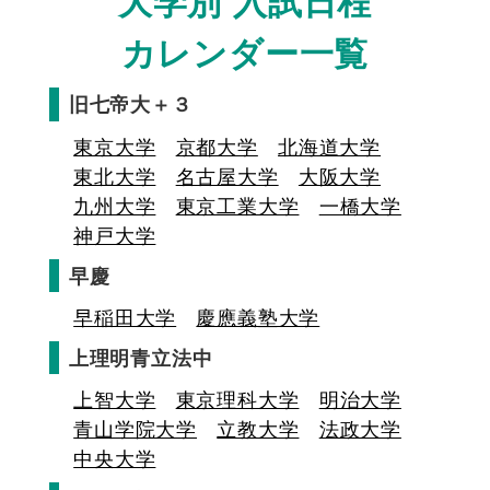
大学別 入試日程
カレンダー一覧
旧七帝大＋３
東京大学
京都大学
北海道大学
東北大学
名古屋大学
大阪大学
九州大学
東京工業大学
一橋大学
神戸大学
早慶
早稲田大学
慶應義塾大学
上理明青立法中
上智大学
東京理科大学
明治大学
青山学院大学
立教大学
法政大学
中央大学