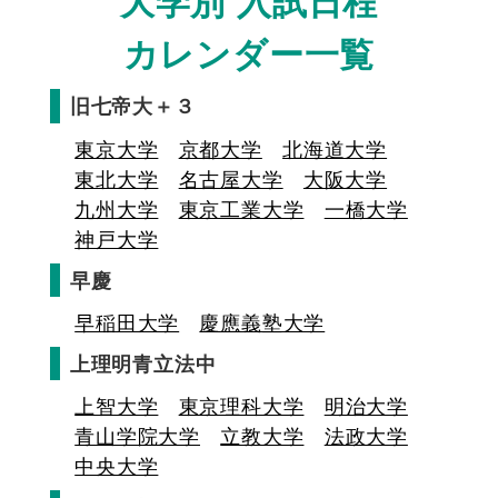
大学別 入試日程
カレンダー一覧
旧七帝大＋３
東京大学
京都大学
北海道大学
東北大学
名古屋大学
大阪大学
九州大学
東京工業大学
一橋大学
神戸大学
早慶
早稲田大学
慶應義塾大学
上理明青立法中
上智大学
東京理科大学
明治大学
青山学院大学
立教大学
法政大学
中央大学