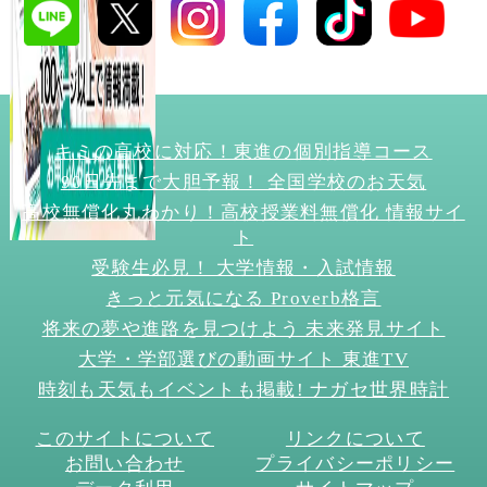
キミの高校に対応！東進の個別指導コース
90日先まで大胆予報！ 全国学校のお天気
高校無償化丸わかり！高校授業料無償化 情報サイ
ト
受験生必見！ 大学情報・入試情報
きっと元気になる Proverb格言
将来の夢や進路を見つけよう 未来発見サイト
大学・学部選びの動画サイト 東進TV
時刻も天気もイベントも掲載! ナガセ世界時計
このサイトについて
リンクについて
お問い合わせ
プライバシーポリシー