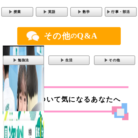
授業
英語
数学
行事・部活
Q&A
その他
の
勉強法
生活
その他
東進について気になるあなたへ