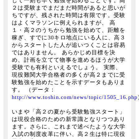
して一刻も早く勉強を始めることです。高
２は受験までまだまだ時間があると思いが
ちですが、残された時間は有限です。受験
はよくマラソンに例えられますが、 高
１・高２のうちから勉強を始めて、距離を
稼ぎ、すでに30キロ地点にいる人に、高３
からスタートした人が追いつくことは容易
ではありません。 あらかじめ目標を決
め、計画を立てて物事を進めるほうが大学
受験でも有利といえるでしょう。 実際、
現役難関大学合格者の多くが高２までに受
験勉強を始めたことを示すデータもありま
す。 （データ：
http://www.toshin.com/news/topic/1505_16.php
いまや「高２の夏から受験勉強スタート」
は現役合格のための新常識となりつつあり
ます。さらに、これまで述べたような大学
入試の制度改革に伴い、高２生は特に現役