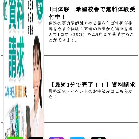
1日体験 希望校舎で無料体験受
付中！
東進の実力講師陣とやる気を伸ばす担任指
導を今すぐ体験！東進の授業から講座を選
んで1コマ（90分）を2講座まで受講するこ
とができます。
【最短1分で完了！！】資料請求
資料請求・イベントのお申込みはこちらか
ら！