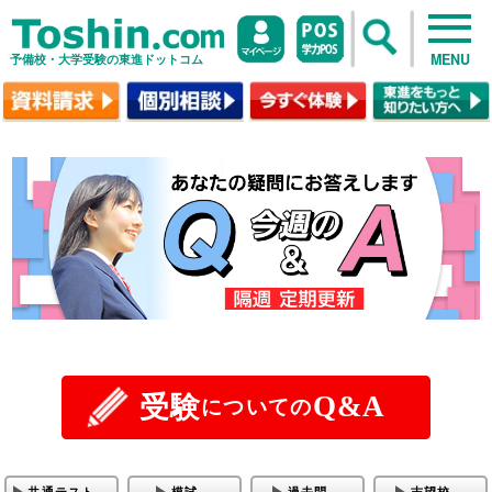
MENU
予備校・大学受験の東進ドットコム
Q&A
受験
についての
共通テスト
模試
過去問
志望校