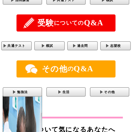
Q&A
受験
についての
共通テスト
模試
過去問
志望校
Q&A
その他
の
勉強法
生活
その他
東進について気になるあなたへ