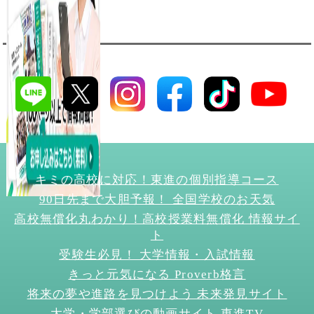
キミの高校に対応！東進の個別指導コース
90日先まで大胆予報！ 全国学校のお天気
高校無償化丸わかり！高校授業料無償化 情報サイ
ト
受験生必見！ 大学情報・入試情報
きっと元気になる Proverb格言
将来の夢や進路を見つけよう 未来発見サイト
大学・学部選びの動画サイト 東進TV