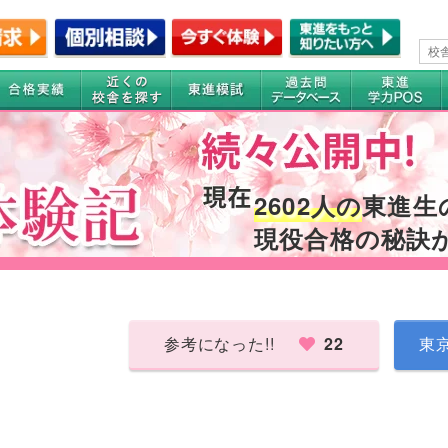
2602人の
東進生
現役合格の秘訣
参考になった!!
22
東