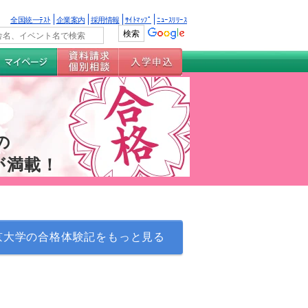
全国統一ﾃｽﾄ
企業案内
採用情報
ｻｲﾄﾏｯﾌﾟ
ﾆｭｰｽﾘﾘｰｽ
の
が満載！
京大学の合格体験記をもっと見る