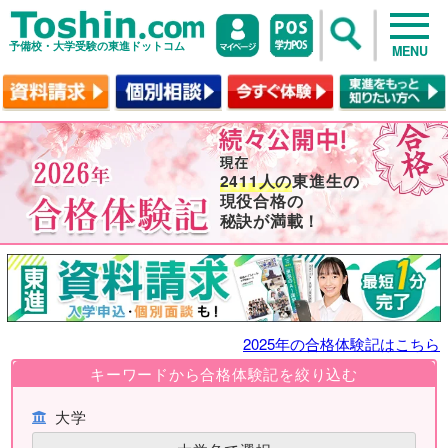
予備校・大学受験の東進ドットコム
MENU
2411人の
東進生の
現役合格の
秘訣が満載！
2025年の合格体験記はこちら
キーワードから合格体験記を絞り込む
大学